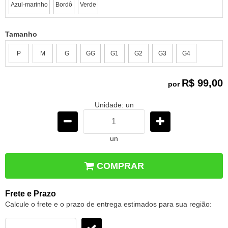
Azul-marinho
Bordô
Verde
Tamanho
P
M
G
GG
G1
G2
G3
G4
R$ 99,00
por
Unidade: un
un
COMPRAR
Frete e Prazo
Calcule o frete e o prazo de entrega estimados para sua região: