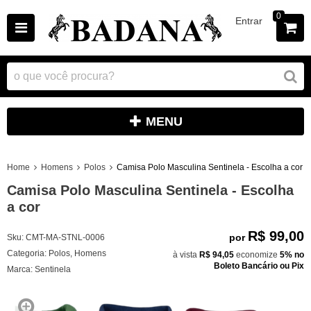
0
Entrar
MENU
Home
Homens
Polos
Camisa Polo Masculina Sentinela - Escolha a cor
Camisa Polo Masculina Sentinela - Escolha
a cor
R$ 99,00
por
Sku:
CMT-MA-STNL-0006
Categoria:
Polos
,
Homens
à vista
R$ 94,05
economize
5%
no
Boleto Bancário ou Pix
Marca:
Sentinela