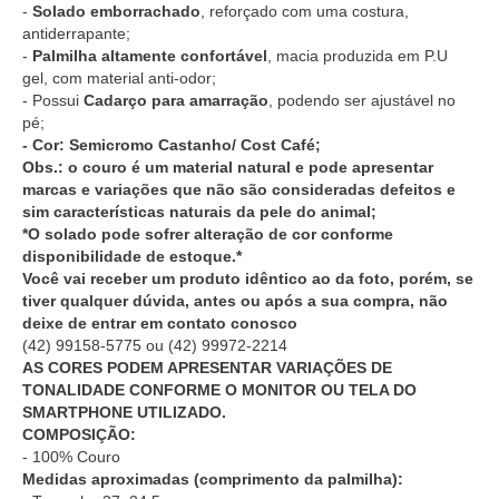
-
Solado emborrachado
, reforçado com uma costura,
antiderrapante;
-
Palmilha altamente confortável
, macia produzida em P.U
gel, com material anti-odor;
- Possui
Cadarço para amarração
, podendo ser ajustável no
pé;
- Cor: Semicromo Castanho/ Cost Café;
Obs.: o couro é um material natural e pode apresentar
marcas e variações que não são consideradas defeitos e
sim características naturais da pele do animal;
*O solado pode sofrer alteração de cor conforme
disponibilidade de estoque.*
Você vai receber um produto idêntico ao da foto, porém, se
tiver qualquer dúvida, antes ou após a sua compra, não
deixe de entrar em contato conosco
(42) 99158-5775
ou
(42) 99972-2214
AS CORES PODEM APRESENTAR VARIAÇÕES DE
TONALIDADE CONFORME O MONITOR OU TELA DO
SMARTPHONE UTILIZADO.
COMPOSIÇÃO:
- 100% Couro
Medidas aproximadas (comprimento da palmilha):