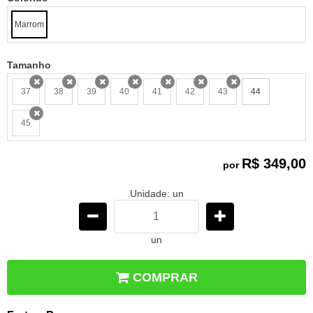
Marrom
Tamanho
37
38
39
40
41
42
43
44
x
x
x
x
x
x
x
45
x
R$ 349,00
por
Unidade: un
un
COMPRAR