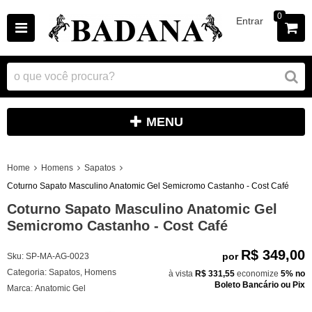
0
Entrar
MENU
Home
Homens
Sapatos
Coturno Sapato Masculino Anatomic Gel Semicromo Castanho - Cost Café
Coturno Sapato Masculino Anatomic Gel
Semicromo Castanho - Cost Café
R$ 349,00
por
Sku:
SP-MA-AG-0023
Categoria:
Sapatos
,
Homens
à vista
R$ 331,55
economize
5%
no
Boleto Bancário ou Pix
Marca:
Anatomic Gel