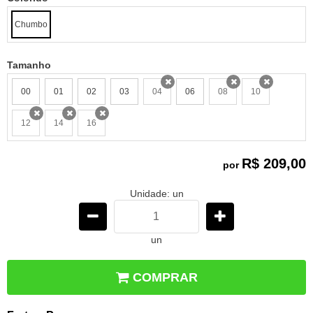
Chumbo
Tamanho
00
01
02
03
04
06
08
10
x
x
x
12
14
16
x
x
x
R$ 209,00
por
Unidade: un
un
COMPRAR