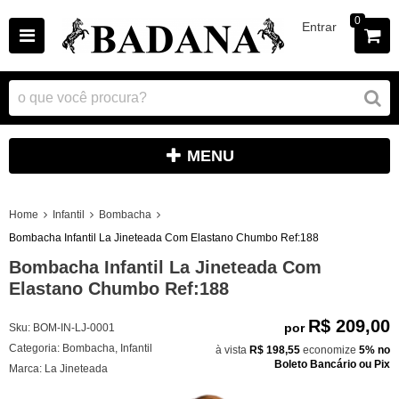
0
Entrar
MENU
Home
Infantil
Bombacha
Bombacha Infantil La Jineteada Com Elastano Chumbo Ref:188
Bombacha Infantil La Jineteada Com
Elastano Chumbo Ref:188
R$ 209,00
por
Sku:
BOM-IN-LJ-0001
Categoria:
Bombacha
,
Infantil
à vista
R$ 198,55
economize
5%
no
Boleto Bancário ou Pix
Marca:
La Jineteada