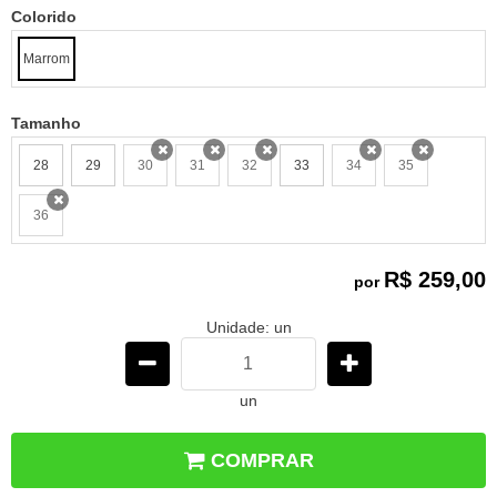
Colorido
Marrom
Tamanho
28
29
30
31
32
33
34
35
x
x
x
x
x
36
x
R$ 259,00
por
Unidade: un
un
COMPRAR