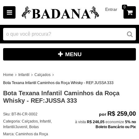
0
Entrar
MENU
Home
Infantil
Calçados
Bota Texana Infantil Caminhos da Roça Whisky - REF:JUSSA 333
Bota Texana Infantil Caminhos da Roça
Whisky - REF:JUSSA 333
R$ 259,00
por
Sku:
BT-IN-CR-0002
Categoria:
Calçados
,
Infantil
,
à vista
R$ 246,05
economize
5%
no
Infantil/Juvenil
,
Botas
Boleto Bancário ou Pix
Marca:
Caminhos da Roça