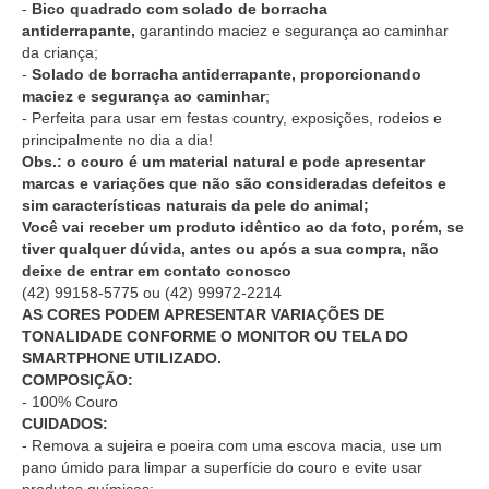
-
Bico quadrado com solado de borracha
antiderrapante,
garantindo maciez e segurança ao caminhar
da criança;
-
Solado de borracha antiderrapante, proporcionando
maciez e segurança ao caminhar
;
- Perfeita para usar em festas country, exposições, rodeios e
principalmente no dia a dia!
Obs.: o couro é um material natural e pode apresentar
marcas e variações que não são consideradas defeitos e
sim características naturais da pele do animal;
Você vai receber um produto idêntico ao da foto, porém, se
tiver qualquer dúvida, antes ou após a sua compra, não
deixe de entrar em contato conosco
(42) 99158-5775
ou
(42) 99972-2214
AS CORES PODEM APRESENTAR VARIAÇÕES DE
TONALIDADE CONFORME O MONITOR OU TELA DO
SMARTPHONE UTILIZADO.
COMPOSIÇÃO:
- 100% Couro
CUIDADOS:
- Remova a sujeira e poeira com uma escova macia, use um
pano úmido para limpar a superfície do couro e evite usar
produtos químicos;