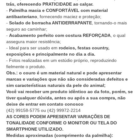
trás, oferecendo PRATICIDADE ao calçar.
-
Palmilha macia e CONFORTÁVEL com material
antibacteriano
, fornecendo maciez e proteção;
-
Solado de borracha ANTIDERRAPANTE
, tornando-o mais
seguro ao caminhar;
-
Acabamento perfeito com costura REFORÇADA
, o qual
assegura maior resistência;
- Ideal para ser usado em
rodeios, festas country,
exposições e principalmente no dia a dia.
- Fotos realizadas em um estúdio próprio, reproduzindo
fielmente o produto.
Obs.: o couro é um material natural e pode apresentar
marcas e variações que não são consideradas defeitos e
sim características naturais da pele do animal;
Você vai receber um produto idêntico ao da foto, porém, se
tiver qualquer dúvida, antes ou após a sua compra, não
deixe de entrar em contato conosco
(42) 99158-5775
ou
(42) 99972-2214
AS CORES PODEM APRESENTAR VARIAÇÕES DE
TONALIDADE CONFORME O MONITOR OU TELA DO
SMARTPHONE UTILIZADO.
Medidas aproximadas (comprimento da palmilha):