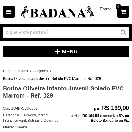
0
Entrar
MENU
Home
Infantil
Calçados
Botina Oliveira Infanto Juvenil Solado PVC Marrom - Ref. 029
Botina Oliveira Infanto Juvenil Solado PVC
Marrom - Ref. 029
R$ 169,00
por
Sku:
BO-IN-OLV-0002
Categoria:
Calçados
,
Infantil
,
à vista
R$ 160,55
economize
5%
no
Infantil/Juvenil
,
Botinas e Coturnos
Boleto Bancário ou Pix
Marca:
Oliveira