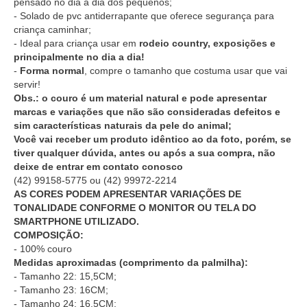
pensado no dia a dia dos pequenos;
- Solado de pvc antiderrapante que oferece segurança para
criança caminhar;
- Ideal para criança usar em
rodeio country, exposições e
principalmente no dia a dia!
-
Forma normal
, compre o tamanho que costuma usar que vai
servir!
Obs.: o couro é um material natural e pode apresentar
marcas e variações que não são consideradas defeitos e
sim características naturais da pele do animal;
Você vai receber um produto idêntico ao da foto, porém, se
tiver qualquer dúvida, antes ou após a sua compra, não
deixe de entrar em contato conosco
(42) 99158-5775
ou
(42) 99972-2214
AS CORES PODEM APRESENTAR VARIAÇÕES DE
TONALIDADE CONFORME O MONITOR OU TELA DO
SMARTPHONE UTILIZADO.
COMPOSIÇÃO:
- 100% couro
Medidas aproximadas (comprimento da palmilha):
- Tamanho 22: 15,5CM;
- Tamanho 23: 16CM;
- Tamanho 24: 16,5CM;