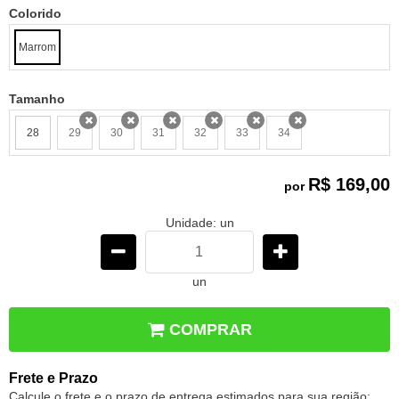
Colorido
Marrom
Tamanho
28
29
30
31
32
33
34
x
x
x
x
x
x
R$ 169,00
por
Unidade: un
un
COMPRAR
Frete e Prazo
Calcule o frete e o prazo de entrega estimados para sua região: