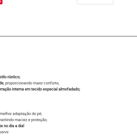
e
ilo rústico;
de,
proporcionando maior conforto;
orração interna em tecido especial almofadado;
 melhor adaptação do pé;
arantindo maciez e proteção;
e no dia a dia!
ervir.