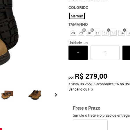
COLORIDO
Marrom
TAMANHO
28
29
30
31
32
33
34
3
Unidade: un
R$ 279,00
por
à vista
R$ 265,05
economize
5%
no Bol
Bancário ou Pix
Frete e Prazo
Simule o frete e o prazo de entreg
o