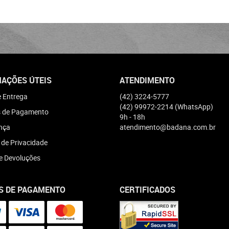
AÇÕES ÚTEIS
ATENDIMENTO
e Entrega
(42)
3224-5777
(42)
99972-2214
(WhatsApp)
 de Pagamento
9h - 18h
nça
atendimento@badana.com.br
a de Privacidade
e Devoluções
S DE PAGAMENTO
CERTIFICADOS