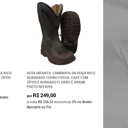
A BICO
BOTA INFANTIL CAMINHOS DA ROÇA BICO
COTURNO 
 ZÍPER
QUADRADO COURO FÓSSIL CAFÉ COM
BOOTS BA
ZÍPER E BORDADO FLORÃO E ARAME
PRETO REF:KI99
R$ 1
por
R$ 249,00
por
Boleto
à vista
R$ 
à vista
R$ 236,55
economize
5%
no Boleto
Bancário o
Bancário ou Pix