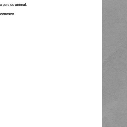
a pele do animal;
o conosco