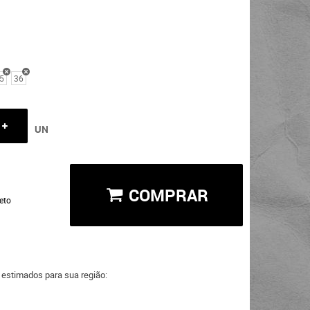
5
36
UN
COMPRAR
eto
a estimados para sua região: