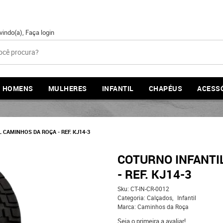
vindo(a),
Faça login
HOMENS
MULHERES
INFANTIL
CHAPÉUS
ACESS
 CAMINHOS DA ROÇA - REF. KJ14-3
COTURNO INFANTI
- REF. KJ14-3
Sku:
CT-IN-CR-0012
Categoria:
Calçados
Infantil
Marca:
Caminhos da Roça
Seja o primeira a avaliar!