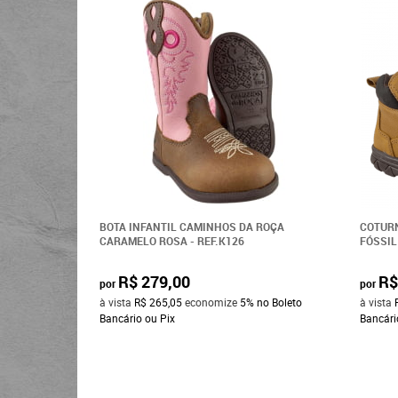
BOTA INFANTIL CAMINHOS DA ROÇA
COTURN
CARAMELO ROSA - REF.K126
FÓSSIL
R$ 279,00
R$
por
por
à vista
R$ 265,05
economize
5%
no Boleto
à vista
Bancário ou Pix
Bancári