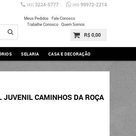
3224-5777
99972-2214
(42)
(42)
Meus Pedidos
Fale Conosco
Trabalhe Conosco
Quem Somos
R$ 0,00
ÓRIOS
SELARIA
CASA E DECORAÇÃO
L JUVENIL CAMINHOS DA ROÇA