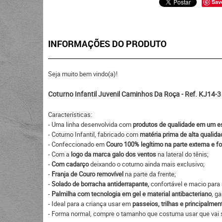
Sav
INFORMAÇÕES DO PRODUTO
Seja muito bem vindo(a)!
Coturno Infantil Juvenil Caminhos Da Roça - Ref. KJ14-3
Características:
- Uma linha desenvolvida com
produtos de qualidade em um est
- Coturno Infantil, fabricado com
matéria prima de alta qualida
- Confeccionado em
Couro 100% legítimo na parte externa e f
- Com a
logo da marca galo dos ventos
na lateral do tênis;
-
Com cadarço
deixando o coturno ainda mais exclusivo;
-
Franja de Couro removível
na parte da frente;
-
Solado de borracha antiderrapante,
confortável e macio para
-
Palmilha com tecnologia em gel e material antibacteriano
, g
- Ideal para a criança usar em
passeios, trilhas e principalment
- Forma normal, compre o tamanho que costuma usar que vai s