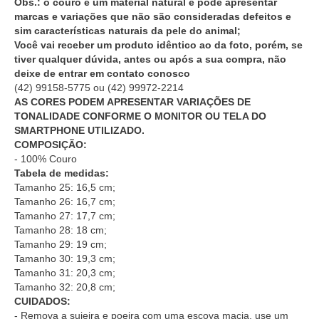
Obs.: o couro é um material natural e pode apresentar
marcas e variações que não são consideradas defeitos e
sim características naturais da pele do animal;
Você vai receber um produto idêntico ao da foto, porém, se
tiver qualquer dúvida, antes ou após a sua compra, não
deixe de entrar em contato conosco
(42) 99158-5775
ou
(42) 99972-2214
AS CORES PODEM APRESENTAR VARIAÇÕES DE
TONALIDADE CONFORME O MONITOR OU TELA DO
SMARTPHONE UTILIZADO.
COMPOSIÇÃO:
- 100% Couro
Tabela de medidas:
Tamanho 25: 16,5 cm;
Tamanho 26: 16,7 cm;
Tamanho 27: 17,7 cm;
Tamanho 28: 18 cm;
Tamanho 29: 19 cm;
Tamanho 30: 19,3 cm;
Tamanho 31: 20,3 cm;
Tamanho 32: 20,8 cm;
CUIDADOS:
- Remova a sujeira e poeira com uma escova macia, use um