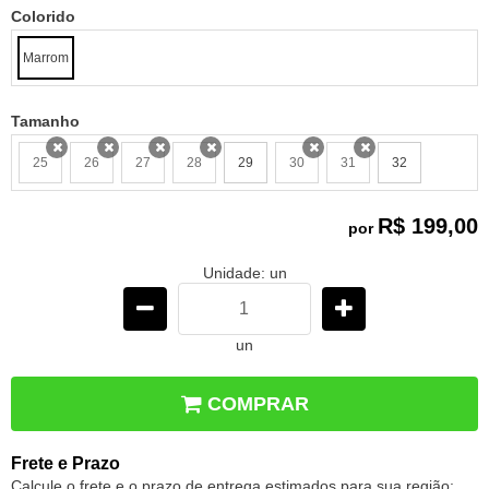
Colorido
Marrom
Tamanho
25
26
27
28
29
30
31
32
x
x
x
x
x
x
R$ 199,00
por
Unidade: un
un
COMPRAR
Frete e Prazo
Calcule o frete e o prazo de entrega estimados para sua região: