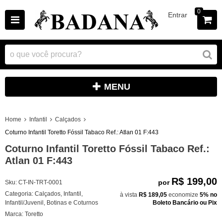
0
Entrar
MENU
Home
Infantil
Calçados
Coturno Infantil Toretto Fóssil Tabaco Ref.: Atlan 01 F:443
Coturno Infantil Toretto Fóssil Tabaco Ref.:
Atlan 01 F:443
R$ 199,00
por
Sku:
CT-IN-TRT-0001
Categoria:
Calçados
,
Infantil
,
à vista
R$ 189,05
economize
5%
no
Infantil/Juvenil
,
Botinas e Coturnos
Boleto Bancário ou Pix
Marca:
Toretto