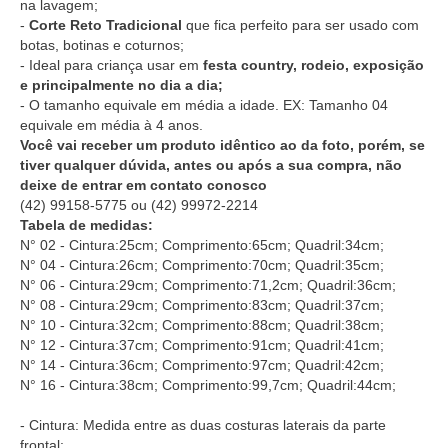
na lavagem;
-
Corte Reto Tradicional
que fica perfeito para ser usado com
botas, botinas e coturnos;
- Ideal para criança usar em
festa country, rodeio, exposição
e principalmente no dia a dia;
- O tamanho equivale em média a idade. EX: Tamanho 04
equivale em média à 4 anos.
Você vai receber um produto idêntico ao da foto, porém, se
tiver qualquer dúvida, antes ou após a sua compra, não
deixe de entrar em contato conosco
(42) 99158-5775
ou
(42) 99972-2214
Tabela de medidas:
N° 02 - Cintura:25cm; Comprimento:65cm; Quadril:34cm;
N° 04 - Cintura:26cm; Comprimento:70cm; Quadril:35cm;
N° 06 - Cintura:29cm; Comprimento:71,2cm; Quadril:36cm;
N° 08 - Cintura:29cm; Comprimento:83cm; Quadril:37cm;
N° 10 - Cintura:32cm; Comprimento:88cm; Quadril:38cm;
N° 12 - Cintura:37cm; Comprimento:91cm; Quadril:41cm;
N° 14 - Cintura:36cm; Comprimento:97cm; Quadril:42cm;
N° 16 - Cintura:38cm; Comprimento:99,7cm; Quadril:44cm;
- Cintura: Medida entre as duas costuras laterais da parte
frontal;