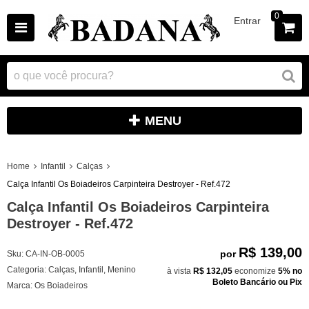
0
Entrar
MENU
Home
Infantil
Calças
Calça Infantil Os Boiadeiros Carpinteira Destroyer - Ref.472
Calça Infantil Os Boiadeiros Carpinteira
Destroyer - Ref.472
R$ 139,00
por
Sku:
CA-IN-OB-0005
Categoria:
Calças
,
Infantil
,
Menino
à vista
R$ 132,05
economize
5%
no
Boleto Bancário ou Pix
Marca:
Os Boiadeiros