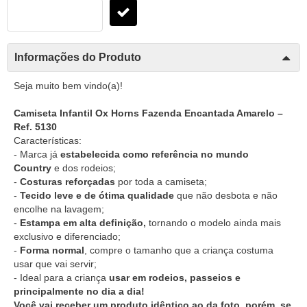
Informações do Produto
Seja muito bem vindo(a)!
Camiseta Infantil Ox Horns Fazenda Encantada Amarelo –
Ref. 5130
Características:
- Marca já
estabelecida como referência no mundo
Country
e dos rodeios;
-
Costuras reforçadas
por toda a camiseta;
-
Tecido leve e de ótima qualidade
que não desbota e não
encolhe na lavagem;
-
Estampa em alta definição,
tornando o modelo ainda mais
exclusivo e diferenciado;
-
Forma normal
, compre o tamanho que a criança costuma
usar que vai servir;
- Ideal para a criança
usar em rodeios, passeios e
principalmente no dia a dia!
Você vai receber um produto idêntico ao da foto, porém, se