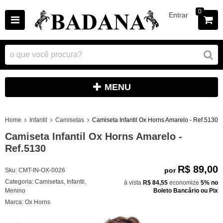
0
Entrar
MENU
Home
Infantil
Camisetas
Camiseta Infantil Ox Horns Amarelo - Ref.5130
Camiseta Infantil Ox Horns Amarelo -
Ref.5130
R$ 89,00
por
Sku:
CMT-IN-OX-0026
Categoria:
Camisetas
,
Infantil
,
à vista
R$ 84,55
economize
5%
no
Menino
Boleto Bancário ou Pix
Marca:
Ox Horns