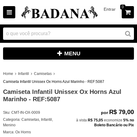
0
Entrar
MENU
Home
Infantil
Camisetas
Camiseta Infantil Unissex Ox Horns Azul Marinho - REF:5087
Camiseta Infantil Unissex Ox Horns Azul
Marinho - REF:5087
R$ 79,00
por
Sku:
CMT-IN-OX-0009
Categoria:
Camisetas
,
Infantil
,
à vista
R$ 75,05
economize
5%
no
Menino
Boleto Bancário ou Pix
Marca:
Ox Horns