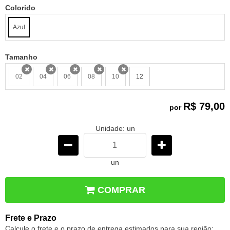
Colorido
Azul
Tamanho
02
04
06
08
10
12
x
x
x
x
x
R$ 79,00
por
Unidade: un
un
COMPRAR
Frete e Prazo
Calcule o frete e o prazo de entrega estimados para sua região: