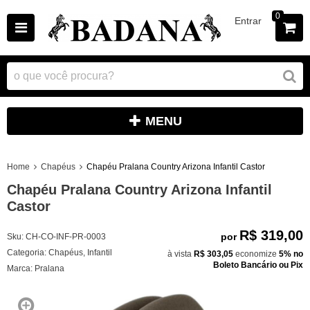
0
Entrar
MENU
Home
Chapéus
Chapéu Pralana Country Arizona Infantil Castor
Chapéu Pralana Country Arizona Infantil
Castor
R$ 319,00
por
Sku:
CH-CO-INF-PR-0003
Categoria:
Chapéus
,
Infantil
à vista
R$ 303,05
economize
5%
no
Boleto Bancário ou Pix
Marca:
Pralana