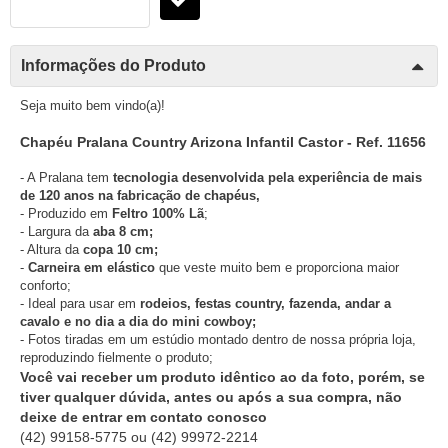
Informações do Produto
Seja muito bem vindo(a)!
Chapéu Pralana Country Arizona Infantil Castor - Ref. 11656
- A Pralana tem
tecnologia desenvolvida pela experiência de mais
de 120 anos na fabricação de chapéus,
- Produzido em
Feltro 100% Lã
;
- Largura da
aba 8 cm;
- Altura da
copa 10 cm;
-
Carneira em elástico
que veste muito bem e proporciona maior
conforto;
- Ideal para usar em
rodeios, festas country, fazenda, andar a
cavalo e no dia a dia do mini cowboy;
- Fotos tiradas em um estúdio montado dentro de nossa própria loja,
reproduzindo fielmente o produto;
Você vai receber um produto idêntico ao da foto, porém, se
tiver qualquer dúvida, antes ou após a sua compra, não
deixe de entrar em contato conosco
(42) 99158-5775
ou
(42) 99972-2214