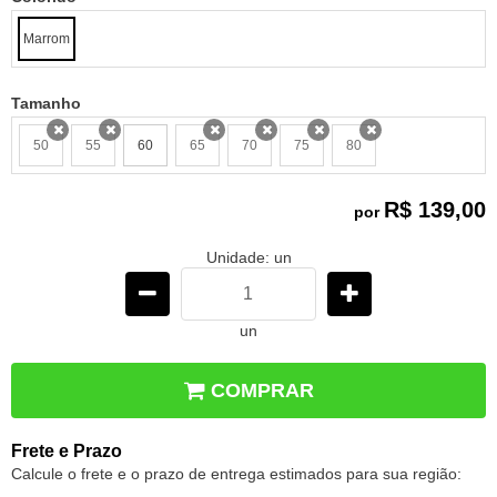
Marrom
Tamanho
50
55
60
65
70
75
80
x
x
x
x
x
x
R$ 139,00
por
Unidade: un
un
COMPRAR
Frete e Prazo
Calcule o frete e o prazo de entrega estimados para sua região: