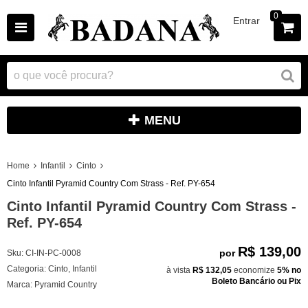
0
Entrar
MENU
Home
Infantil
Cinto
Cinto Infantil Pyramid Country Com Strass - Ref. PY-654
Cinto Infantil Pyramid Country Com Strass -
Ref. PY-654
R$ 139,00
por
Sku:
CI-IN-PC-0008
Categoria:
Cinto
,
Infantil
à vista
R$ 132,05
economize
5%
no
Boleto Bancário ou Pix
Marca:
Pyramid Country