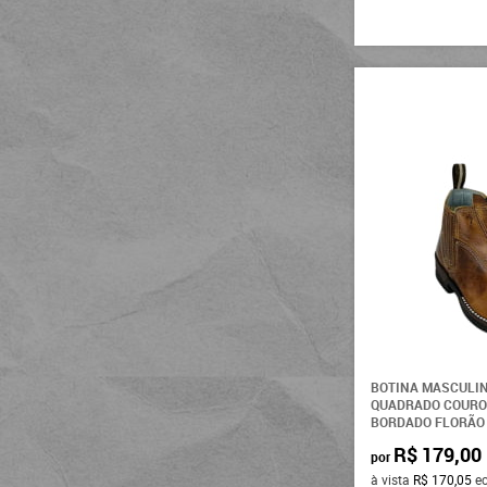
BOTINA MASCULIN
QUADRADO COURO
BORDADO FLORÃO 
R$ 179,00
por
à vista
R$ 170,05
e