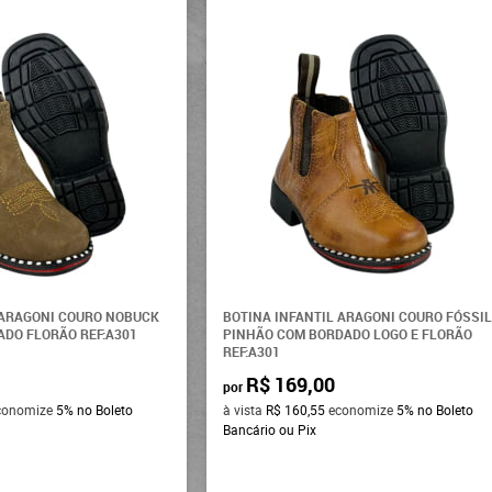
 ARAGONI COURO NOBUCK
BOTINA INFANTIL ARAGONI COURO FÓSSI
DO FLORÃO REF:A301
PINHÃO COM BORDADO LOGO E FLORÃO
REF:A301
R$ 169,00
por
conomize
5%
no Boleto
à vista
R$ 160,55
economize
5%
no Boleto
Bancário ou Pix