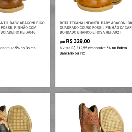
ANTIL BABY ARAGONI BICO
BOTA TEXANA INFANTIL BABY ARAGONI BI
 FÓSSIL PINHÃO COM
QUADRADO COURO FÓSSIL PINHÃO C/ CAF
BOIADEIRO REF:A046
BORDADO BRANCO E ROSA REF:A021
R$ 329,00
por
conomize
5%
no Boleto
à vista
R$ 312,55
economize
5%
no Boleto
Bancário ou Pix