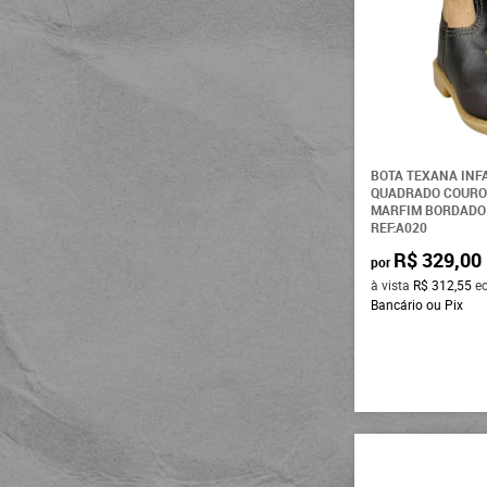
BOTA TEXANA INF
QUADRADO COURO
MARFIM BORDADO
REF:A020
R$ 329,00
por
à vista
R$ 312,55
e
Bancário ou Pix