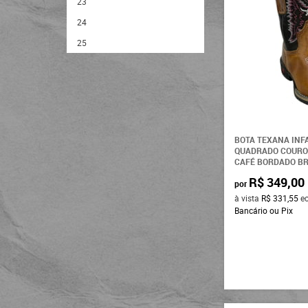
23
24
25
26
27
28
29
BOTA TEXANA INF
30
QUADRADO COURO
CAFÉ BORDADO BRA
31
R$ 349,00
por
32
à vista
R$ 331,55
e
33
Bancário ou Pix
34
35
36
37