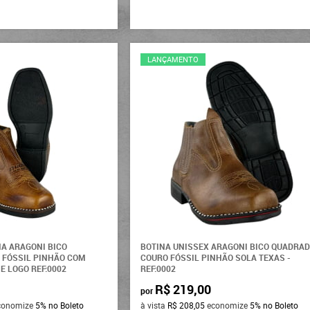
LANÇAMENTO
A ARAGONI BICO
BOTINA UNISSEX ARAGONI BICO QUADRA
 FÓSSIL PINHÃO COM
COURO FÓSSIL PINHÃO SOLA TEXAS -
E LOGO REF:0002
REF:0002
R$ 219,00
por
conomize
5%
no Boleto
à vista
R$ 208,05
economize
5%
no Boleto