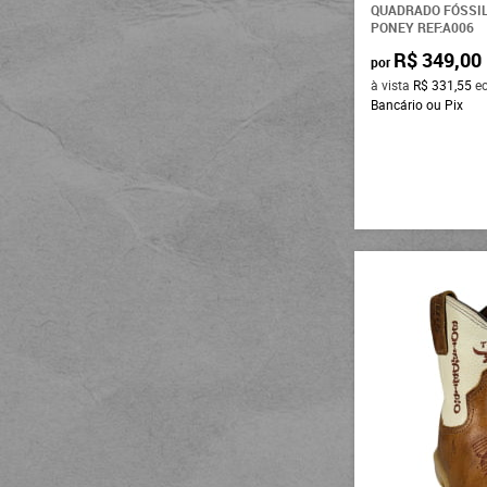
QUADRADO FÓSSIL
PONEY REF:A006
R$ 349,00
por
à vista
R$ 331,55
e
Bancário ou Pix