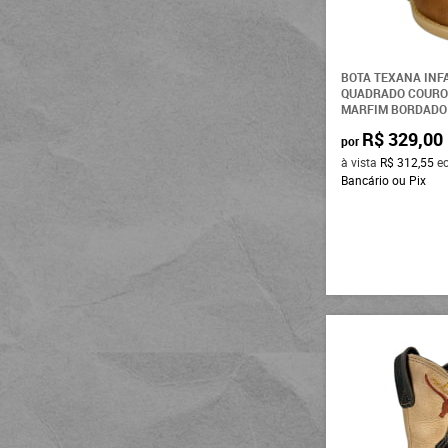
BOTA TEXANA INF
QUADRADO COURO
MARFIM BORDADO 
R$ 329,00
por
à vista
R$ 312,55
e
Bancário ou Pix