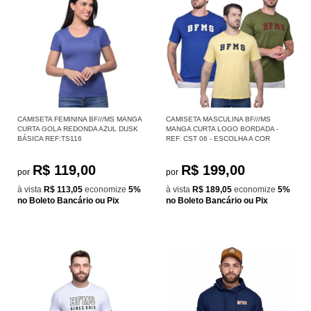
CAMISETA FEMININA BF///MS MANGA
CAMISETA MASCULINA BF///MS
CURTA GOLA REDONDA AZUL DUSK
MANGA CURTA LOGO BORDADA -
BÁSICA REF:TS116
REF. CST 06 - ESCOLHA A COR
R$ 119,00
R$ 199,00
por
por
à vista
R$ 113,05
economize
5%
à vista
R$ 189,05
economize
5%
no Boleto Bancário ou Pix
no Boleto Bancário ou Pix