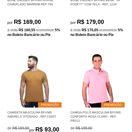
BONÉ UNISSEX BF///MS HORSE
BONÉ UNISSEX BF///MS BEGE "JÁ
CAMUFLADO MARROM REF:796
PODE??" COM TELA - REF. 1216
R$ 169,00
R$ 179,00
por
por
à vista
R$ 160,55
economize
5%
à vista
R$ 170,05
economize
5%
no Boleto Bancário ou Pix
no Boleto Bancário ou Pix
PROMOÇÃO
PROMOÇÃO
CAMISETA MASCULINA BF///MS
CAMISA POLO MASCULINA BF///MS
AMARELO STONADO - REF.CS007
CONFORTO ROSA CLARO - REF.
PB013
de
R$ 169,00
R$ 93,00
de
R$ 199,00
por