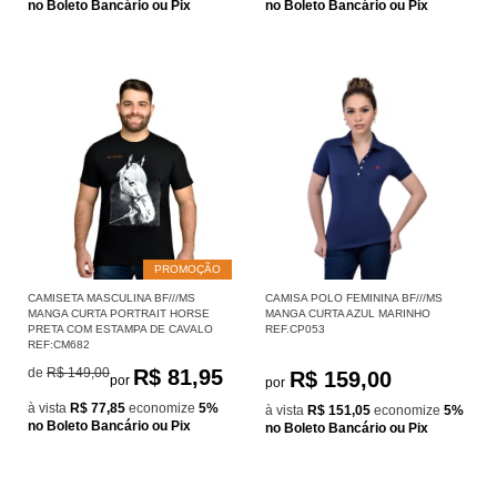
no Boleto Bancário ou Pix
no Boleto Bancário ou Pix
PROMOÇÃO
CAMISETA MASCULINA BF///MS
CAMISA POLO FEMININA BF///MS
MANGA CURTA PORTRAIT HORSE
MANGA CURTA AZUL MARINHO
PRETA COM ESTAMPA DE CAVALO
REF.CP053
REF:CM682
de
R$ 149,00
R$ 81,95
R$ 159,00
por
por
à vista
R$ 77,85
economize
5%
à vista
R$ 151,05
economize
5%
no Boleto Bancário ou Pix
no Boleto Bancário ou Pix