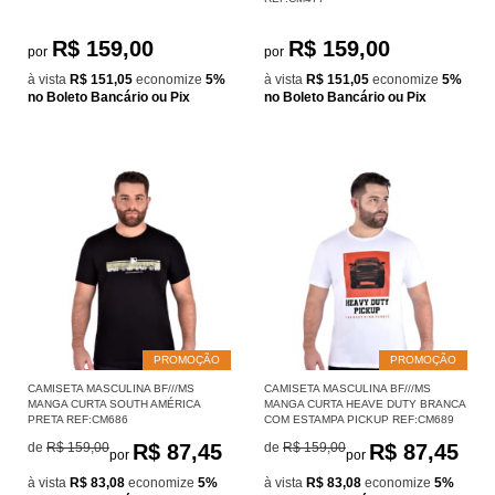
R$ 159,00
R$ 159,00
por
por
à vista
R$ 151,05
economize
5%
à vista
R$ 151,05
economize
5%
no Boleto Bancário ou Pix
no Boleto Bancário ou Pix
PROMOÇÃO
PROMOÇÃO
CAMISETA MASCULINA BF///MS
CAMISETA MASCULINA BF///MS
MANGA CURTA SOUTH AMÉRICA
MANGA CURTA HEAVE DUTY BRANCA
PRETA REF:CM686
COM ESTAMPA PICKUP REF:CM689
de
R$ 159,00
R$ 87,45
de
R$ 159,00
R$ 87,45
por
por
à vista
R$ 83,08
economize
5%
à vista
R$ 83,08
economize
5%