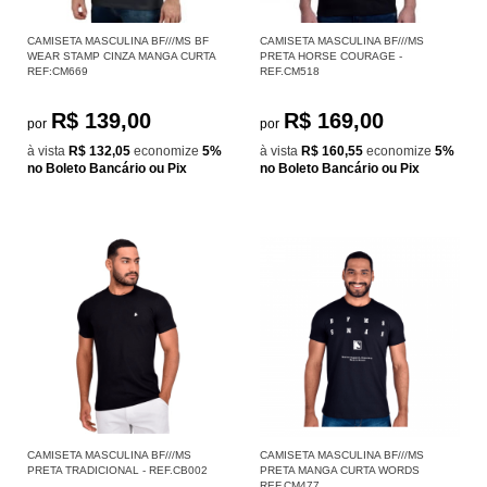
CAMISETA MASCULINA BF///MS BF
CAMISETA MASCULINA BF///MS
WEAR STAMP CINZA MANGA CURTA
PRETA HORSE COURAGE -
REF:CM669
REF.CM518
R$ 139,00
R$ 169,00
por
por
à vista
R$ 132,05
economize
5%
à vista
R$ 160,55
economize
5%
no Boleto Bancário ou Pix
no Boleto Bancário ou Pix
CAMISETA MASCULINA BF///MS
CAMISETA MASCULINA BF///MS
PRETA TRADICIONAL - REF.CB002
PRETA MANGA CURTA WORDS
REF.CM477