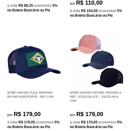
R$ 110,00
por
à vista
R$ 88,35
economize
5%
no Boleto Bancário ou Pix
à vista
R$ 104,50
economize
5%
no Boleto Bancário ou Pix
BONÉ UNISSEX AZUL MARINHO
BONÉ UNISSEX BF///MS ORIGINALS -
BF///MS AGROFORTE - REF 1036
REF. 1155/1154/1157 - ESCOLHA A
COR
R$ 179,00
R$ 179,00
por
por
à vista
R$ 170,05
economize
5%
à vista
R$ 170,05
economize
5%
no Boleto Bancário ou Pix
no Boleto Bancário ou Pix