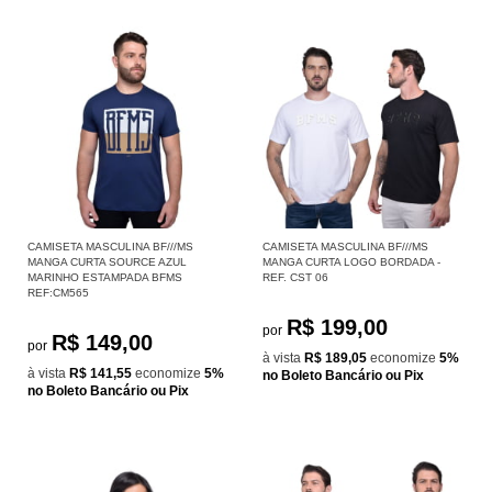
CAMISETA MASCULINA BF///MS
CAMISETA MASCULINA BF///MS
MANGA CURTA SOURCE AZUL
MANGA CURTA LOGO BORDADA -
MARINHO ESTAMPADA BFMS
REF. CST 06
REF:CM565
R$ 199,00
por
R$ 149,00
por
à vista
R$ 189,05
economize
5%
à vista
R$ 141,55
economize
5%
no Boleto Bancário ou Pix
no Boleto Bancário ou Pix