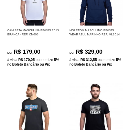
CAMISETA MASCULINA BF///MS 2013
MOLETOM MASCULINO BF///MS
BRANCA - REF. CM606
WEAR AZUL MARINHO REF. ML1014
R$ 179,00
R$ 329,00
por
por
à vista
R$ 170,05
economize
5%
à vista
R$ 312,55
economize
5%
no Boleto Bancário ou Pix
no Boleto Bancário ou Pix