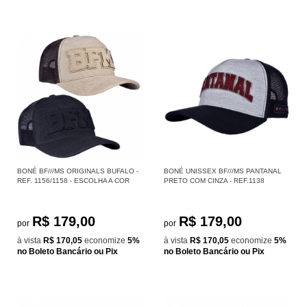
BONÉ BF///MS ORIGINALS BUFALO -
BONÉ UNISSEX BF///MS PANTANAL
REF. 1156/1158 - ESCOLHA A COR
PRETO COM CINZA - REF.1138
R$ 179,00
R$ 179,00
por
por
à vista
R$ 170,05
economize
5%
à vista
R$ 170,05
economize
5%
no Boleto Bancário ou Pix
no Boleto Bancário ou Pix