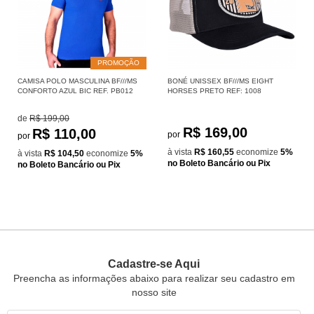
PROMOÇÃO
CAMISA POLO MASCULINA BF///MS
BONÉ UNISSEX BF///MS EIGHT
CONFORTO AZUL BIC REF. PB012
HORSES PRETO REF: 1008
de
R$ 199,00
R$ 169,00
R$ 110,00
por
por
à vista
R$ 160,55
economize
5%
à vista
R$ 104,50
economize
5%
no Boleto Bancário ou Pix
no Boleto Bancário ou Pix
Cadastre-se Aqui
Preencha as informações abaixo para realizar seu cadastro em
nosso site