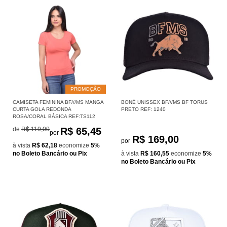
PROMOÇÃO
CAMISETA FEMININA BF///MS MANGA
BONÉ UNISSEX BF///MS BF TORUS
CURTA GOLA REDONDA
PRETO REF: 1240
ROSA/CORAL BÁSICA REF:TS112
de
R$ 119,00
R$ 65,45
por
R$ 169,00
por
à vista
R$ 62,18
economize
5%
no Boleto Bancário ou Pix
à vista
R$ 160,55
economize
5%
no Boleto Bancário ou Pix