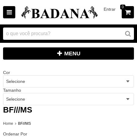
0
Entrar
MENU
Cor
Selecione
Tamanho
Selecione
BF///MS
Home
BF///MS
Ordenar Por