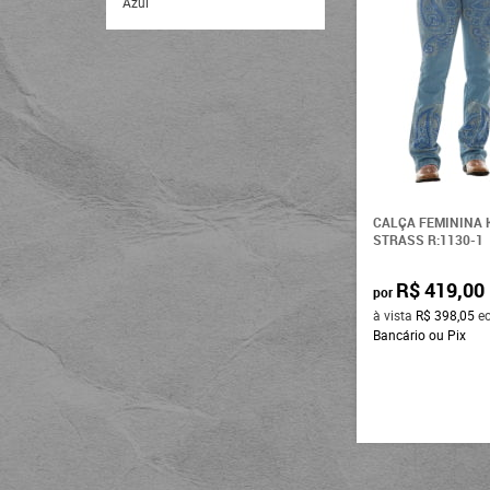
Azul
CALÇA FEMININA 
STRASS R:1130-1
R$ 419,00
por
à vista
R$ 398,05
e
Bancário ou Pix