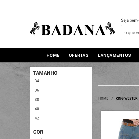
Seja bem-
HOME
OFERTAS
LANÇAMENTOS
TAMANHO
34
36
HOME
KING WESTER
38
40
42
COR