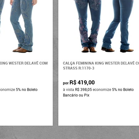
KING WESTER DELAVÊ COM
CALÇA FEMININA KING WESTER DELAVÊ 
STRASS R:1170-3
R$ 419,00
por
conomize
5%
no Boleto
à vista
R$ 398,05
economize
5%
no Boleto
Bancário ou Pix