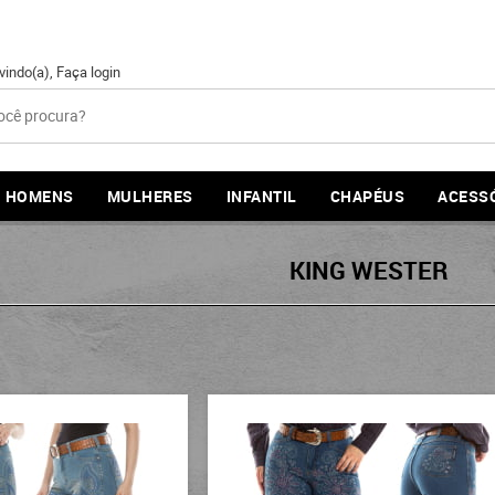
vindo(a),
Faça login
HOMENS
MULHERES
INFANTIL
CHAPÉUS
ACESS
KING WESTER