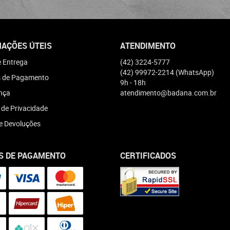
AÇÕES ÚTEIS
ATENDIMENTO
e Entrega
(42)
3224-5777
(42)
99972-2214
(WhatsApp)
 de Pagamento
9h - 18h
nça
atendimento@badana.com.br
a de Privacidade
e Devoluções
S DE PAGAMENTO
CERTIFICADOS