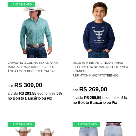
LANÇAMENTO
CAMISA MASCULINA TEXAS FARM
MOLETOM INFANTIL TEXAS FARM
MANGA LONGA XADREZ VERDE
LIFESTYLE AZUL MARINHO ESTAMPA
ÁGUA LOGO BEGE REF:CAL676
BRANCO
REF:MTCMINI002/MTCTEEN002
R$ 309,00
por
R$ 269,00
por
à vista
R$ 293,55
economize
5%
à vista
R$ 255,55
economize
5%
no Boleto Bancário ou Pix
no Boleto Bancário ou Pix
LANÇAMENTO
LANÇAMENTO