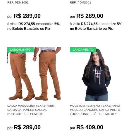
REF: PDMS001
REF: PDMS001
R$ 289,00
R$ 289,00
por
por
à vista
R$ 274,55
economize
5%
à vista
R$ 274,55
economize
5%
no Boleto Bancário ou Pix
no Boleto Bancário ou Pix
LANÇAMENTO
LANÇAMENTO
CALÇA MASCULINA TEXAS FARM
MOLETOM FEMININO TEXAS FARM
SARJA CARAMELO CASUAL
MODELO CANGURU CAPUZ PRETO
BOOTCUT REF: PDMS001
LOGO ROSA BEBÊ REF: MTF016
R$ 289,00
R$ 409,00
por
por