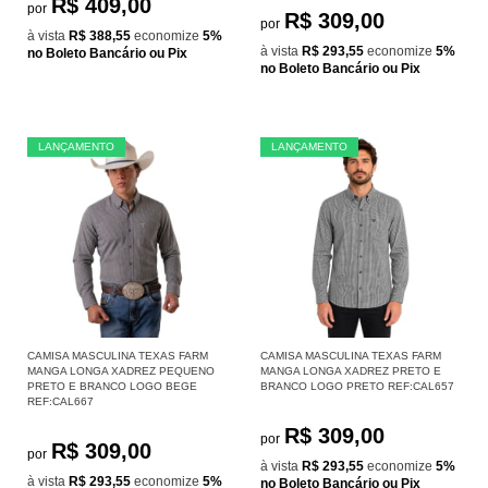
R$ 409,00
por
R$ 309,00
por
à vista
R$ 388,55
economize
5%
à vista
R$ 293,55
economize
5%
no Boleto Bancário ou Pix
no Boleto Bancário ou Pix
LANÇAMENTO
LANÇAMENTO
CAMISA MASCULINA TEXAS FARM
CAMISA MASCULINA TEXAS FARM
MANGA LONGA XADREZ PEQUENO
MANGA LONGA XADREZ PRETO E
PRETO E BRANCO LOGO BEGE
BRANCO LOGO PRETO REF:CAL657
REF:CAL667
R$ 309,00
por
R$ 309,00
por
à vista
R$ 293,55
economize
5%
à vista
R$ 293,55
economize
5%
no Boleto Bancário ou Pix