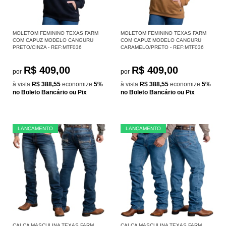
MOLETOM FEMININO TEXAS FARM
MOLETOM FEMININO TEXAS FARM
COM CAPUZ MODELO CANGURU
COM CAPUZ MODELO CANGURU
PRETO/CINZA - REF:MTF036
CARAMELO/PRETO - REF:MTF036
R$ 409,00
R$ 409,00
por
por
à vista
R$ 388,55
economize
5%
à vista
R$ 388,55
economize
5%
no Boleto Bancário ou Pix
no Boleto Bancário ou Pix
LANÇAMENTO
LANÇAMENTO
CALÇA MASCULINA TEXAS FARM
CALÇA MASCULINA TEXAS FARM