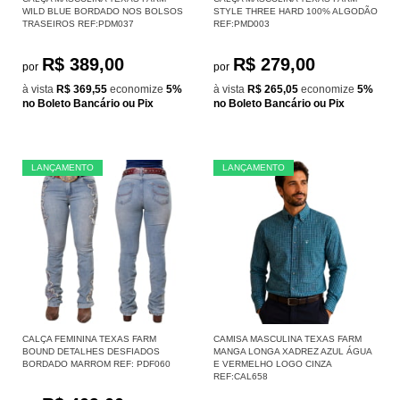
WILD BLUE BORDADO NOS BOLSOS
STYLE THREE HARD 100% ALGODÃO
TRASEIROS REF:PDM037
REF:PMD003
R$ 389,00
R$ 279,00
por
por
à vista
R$ 369,55
economize
5%
à vista
R$ 265,05
economize
5%
no Boleto Bancário ou Pix
no Boleto Bancário ou Pix
LANÇAMENTO
LANÇAMENTO
CALÇA FEMININA TEXAS FARM
CAMISA MASCULINA TEXAS FARM
BOUND DETALHES DESFIADOS
MANGA LONGA XADREZ AZUL ÁGUA
BORDADO MARROM REF: PDF060
E VERMELHO LOGO CINZA
REF:CAL658