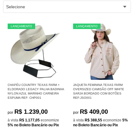
Selecione
LANÇAMENTO
LANÇAMENTO
CHAPÉU COUNTRY TEXAS FARM +
JAQUETA FEMININA TEXAS FARM
ELDORADO LEGACY PALHA BADINHA
OVERSIZED CAMISÃO OFF WHITE
NYLON AZUL MARINHO CARNEIRA
SARJA BORDADO COM BOTÕES
ESPUMA REF: CHP001
REF:JSO001
R$ 1.239,00
R$ 409,00
por
por
à vista
R$ 1.177,05
economize
à vista
R$ 388,55
economize
5%
5%
no Boleto Bancário ou Pix
no Boleto Bancário ou Pix