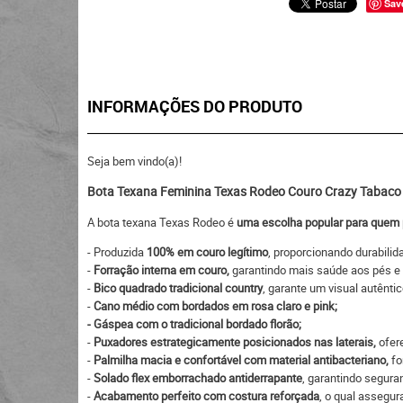
Sav
INFORMAÇÕES DO PRODUTO
Seja bem vindo(a)!
Bota Texana Feminina Texas Rodeo Couro Crazy Tabaco
A bota texana Texas Rodeo é
uma escolha popular para quem 
- Produzida
100% em couro legítimo
, proporcionando durabilid
-
Forração interna em couro,
garantindo mais saúde aos pés e 
-
Bico quadrado tradicional country
, garante um visual autêntic
-
Cano médio com bordados em rosa claro e pink;
- Gáspea com o tradicional bordado florão;
-
Puxadores estrategicamente posicionados nas laterais,
ofere
-
Palmilha macia e confortável com material antibacteriano,
fo
-
Solado flex emborrachado antiderrapante
, garantindo segura
-
Acabamento perfeito com costura reforçada
, o qual assegur