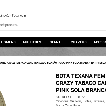
vindo(a),
Faça login
HOMENS
MULHERES
INFANTIL
CHAPÉUS
ACESS
OURO CRAZY TABACO CANO BORDADO FLORÃO ROSA/ PINK SOLA BRANCA RF: TR805L
BOTA TEXANA FEM
CRAZY TABACO CA
PINK SOLA BRANCA
Sku:
BT-TX-FE-TR-0022
Categoria:
Mulheres
Botas
Texanas
Marca:
Texas Rodeo