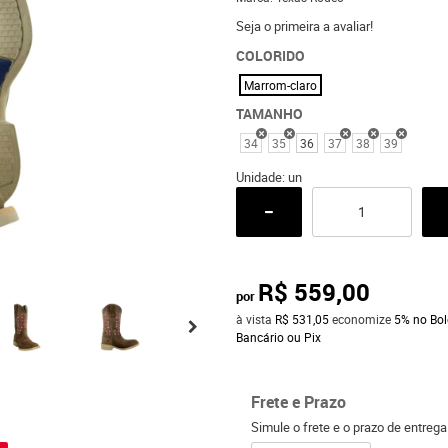
Seja o primeira a avaliar!
COLORIDO
Marrom-claro
TAMANHO
34
35
36
37
38
39
Unidade: un
R$ 559,00
por
à vista
R$ 531,05
economize
5%
no Bol
Bancário ou Pix
Frete e Prazo
o
Simule o frete e o prazo de entreg