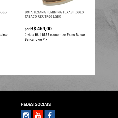
ODEO
BOTA TEXANA FEMININA TEXAS RODEO
BOTA TEX
TABACO REF: TR60 LQBO
CRAZY SEL
de
R$ 609,
R$ 469,00
por
R$ 3
por
Boleto
à vista
R$ 445,55
economize
5%
no Boleto
à vista
R$ 
Bancário ou Pix
Bancário o
REDES SOCIAIS