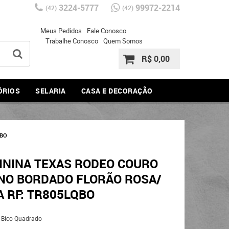
3224-5777
99972-2214
(42)
(42)
Meus Pedidos
Fale Conosco
Trabalhe Conosco
Quem Somos
R$ 0,00
ÓRIOS
SELARIA
CASA E DECORAÇÃO
QBO
ININA TEXAS RODEO COURO
NO BORDADO FLORÃO ROSA/
 RF: TR805LQBO
Bico Quadrado