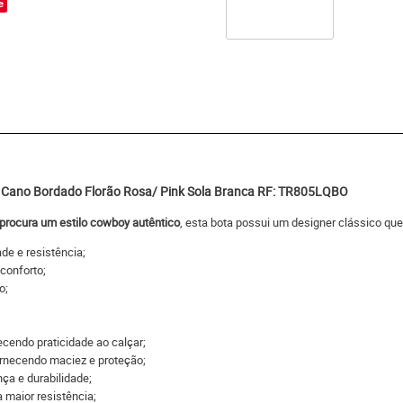
e
 Cano Bordado Florão Rosa/ Pink Sola Branca RF: TR805LQBO
procura um estilo cowboy autêntico
, esta bota possui um designer clássico q
ade e resistência;
conforto;
o;
cendo praticidade ao calçar;
rnecendo maciez e proteção;
nça e durabilidade;
a maior resistência;