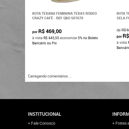
BOTA TEXANA FEMININA TEXAS RODEO
BOTA T
CRAZY CAFÉ - REF QBO 507670
SELA F
de
R$ 6
R$ 469,00
por
R$
por
à vista
R$ 445,55
economize
5%
no Boleto
à vista
Bancário ou Pix
Bancári
Carregando comentários ...
INSTITUCIONAL
INFORM
Fale Conosco
Fretes 