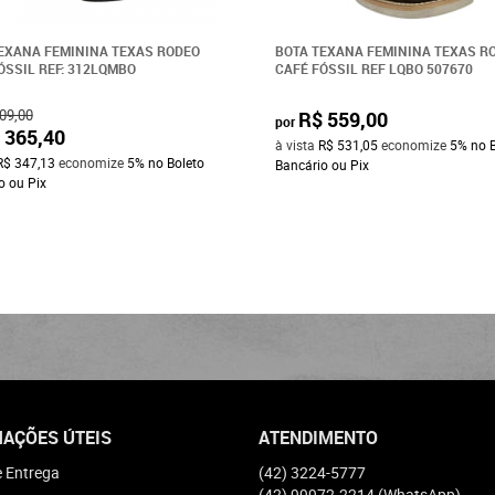
EXANA FEMININA TEXAS RODEO
BOTA TEXANA FEMININA TEXAS R
ÓSSIL REF: 312LQMBO
CAFÉ FÓSSIL REF LQBO 507670
09,00
R$ 559,00
por
 365,40
à vista
R$ 531,05
economize
5%
no 
R$ 347,13
economize
5%
no Boleto
Bancário ou Pix
o ou Pix
AÇÕES ÚTEIS
ATENDIMENTO
e Entrega
(42)
3224-5777
(42)
99972-2214
(WhatsApp)