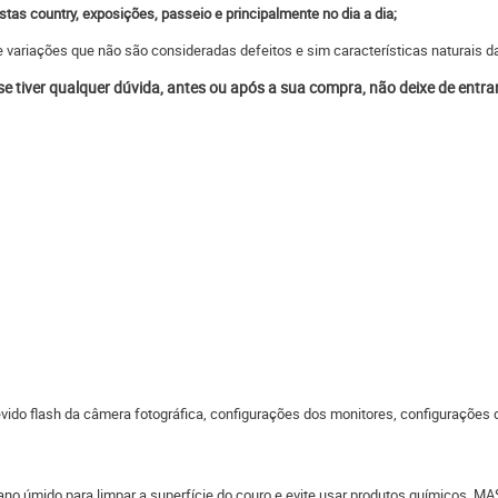
stas country, exposições, passeio e principalmente no dia a dia;
 variações que não são consideradas defeitos e sim características naturais da
 se tiver qualquer dúvida, antes ou após a sua compra, não deixe de entr
do flash da câmera fotográfica, configurações dos monitores, configurações do
ano úmido para limpar a superfície do couro e evite usar produtos químicos,