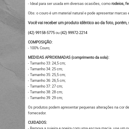
- Ideal para ser usada em diversas ocasiões, como
rodeios, fe
Obs: o couro é um material natural e pode apresentar marcas e
Você vai receber um produto idêntico ao da foto, porém,
(42) 99158-5775
ou
(42) 99972-2214
COMPOSIÇÃO:
- 100% Couro;
MEDIDAS APROXIMADAS (comprimento da sola):
- Tamanho 33: 24,5 cm;
- Tamanho 34: 25 cm;
- Tamanho 35: 25,5 cm;
- Tamanho 36: 26,5 cm;
- Tamanho 37: 27 cm;
- Tamanho 38: 28 cm;
- Tamanho 39: 29 cm;
Os produtos podem apresentar pequenas alterações na cor devi
fornecedor.
CUIDADOS:
- Remova a sujeira e poeira com uma escova macia, use um p