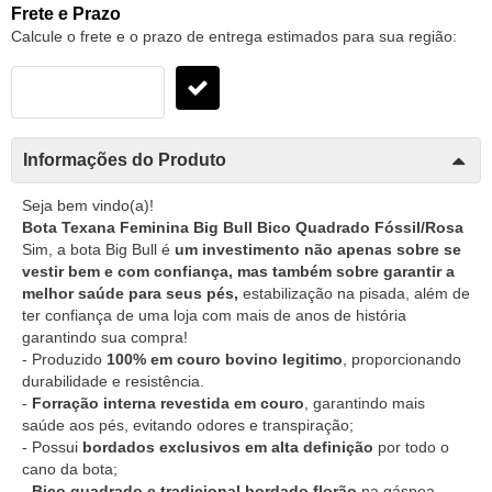
Frete e Prazo
Calcule o frete e o prazo de entrega estimados para sua região:
Informações do Produto
Seja bem vindo(a)!
Bota Texana Feminina Big Bull Bico Quadrado Fóssil/Rosa
Sim, a bota Big Bull é
um investimento não apenas sobre se
vestir bem e com confiança, mas também sobre garantir a
melhor saúde para seus pés,
estabilização na pisada, além de
ter confiança de uma loja com mais de anos de história
garantindo sua compra!
- Produzido
100% em couro bovino legitimo
, proporcionando
durabilidade e resistência.
-
Forração interna revestida em couro
, garantindo mais
saúde aos pés, evitando odores e transpiração;
- Possui
bordados exclusivos em alta definição
por todo o
cano da bota;
-
Bico quadrado e tradicional bordado florão
na gáspea