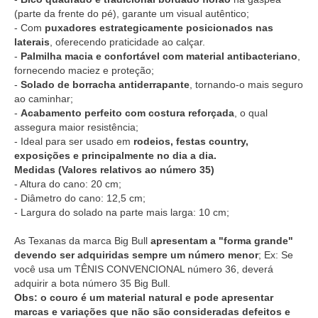
(parte da frente do pé), garante um visual autêntico;
- Com
puxadores estrategicamente posicionados nas
laterais
, oferecendo praticidade ao calçar.
-
Palmilha macia e confortável com material antibacteriano
,
fornecendo maciez e proteção;
-
Solado de borracha antiderrapante
, tornando-o mais seguro
ao caminhar;
-
Acabamento perfeito com costura reforçada
, o qual
assegura maior resistência;
- Ideal para ser usado em
rodeios, festas country,
exposições e principalmente no dia a dia.
Medidas (Valores relativos ao número 35)
- Altura do cano: 20 cm;
- Diâmetro do cano: 12,5 cm;
- Largura do solado na parte mais larga: 10 cm;
As Texanas da marca Big Bull
apresentam a "forma grande"
devendo ser adquiridas sempre um número menor
; Ex: Se
você usa um TÊNIS CONVENCIONAL número 36, deverá
adquirir a bota número 35 Big Bull.
Obs: o couro é um material natural e pode apresentar
marcas e variações que não são consideradas defeitos e