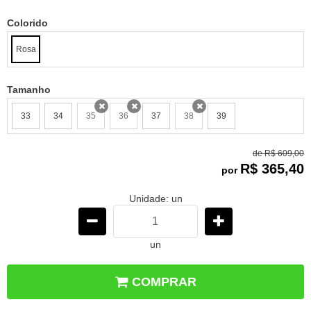
Colorido
Rosa
Tamanho
33
34
35
36
37
38
39
x
x
x
de
R$ 609,00
R$ 365,40
por
Unidade: un
un
COMPRAR