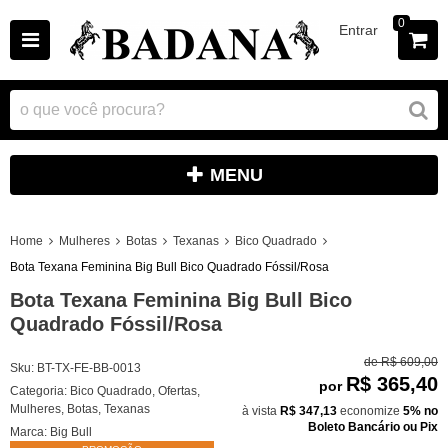
0
Entrar
MENU
Home
Mulheres
Botas
Texanas
Bico Quadrado
Bota Texana Feminina Big Bull Bico Quadrado Fóssil/Rosa
Bota Texana Feminina Big Bull Bico
Quadrado Fóssil/Rosa
de
R$ 609,00
Sku:
BT-TX-FE-BB-0013
R$ 365,40
por
Categoria:
Bico Quadrado
,
Ofertas
,
Mulheres
,
Botas
,
Texanas
à vista
R$ 347,13
economize
5%
no
Boleto Bancário ou Pix
Marca:
Big Bull