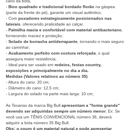
cano da bota;
-
Bico quadrado e tradicional bordado florão
na gáspea
(parte da frente do pé), garante um visual autêntico;
- Com
puxadores estrategicamente posicionados nas
laterais
, oferecendo praticidade ao calçar.
-
Palmilha macia e confortável com material antibacteriano
,
fornecendo maciez e proteção;
-
Solado de borracha antiderrapante
, tornando-o mais seguro
ao caminhar;
-
Acabamento perfeito com costura reforçada
, o qual
assegura maior resistência;
- Ideal para ser usado em
rodeios, festas country,
exposições e principalmente no dia a dia.
Medidas (Valores relativos ao número 35)
- Altura do cano: 20 cm;
- Diâmetro do cano: 12,5 cm;
- Largura do solado na parte mais larga: 10 cm;
As Texanas da marca Big Bull
apresentam a "forma grande"
devendo ser adquiridas sempre um número menor
; Ex: Se
você usa um TÊNIS CONVENCIONAL número 36, deverá
adquirir a bota número 35 Big Bull.
Obs: o couro é um material natural e pode apresentar