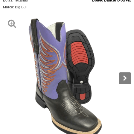
Botas
,
Texanas
Boleto Bancário ou Pix
Marca:
Big Bull