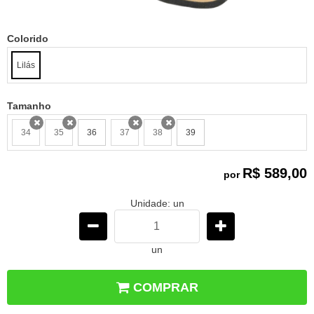
Colorido
Lilás
Tamanho
34
35
36
37
38
39
x
x
x
x
R$ 589,00
por
Unidade: un
un
COMPRAR