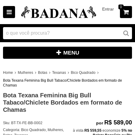
0
Entrar
MENU
Home
Mulheres
Botas
Texanas
Bico Quadrado
Bota Texana Feminina Big Bull Tabaco/Chiclete Bordados em formato de
Chamas
Bota Texana Feminina Big Bull
Tabaco/Chiclete Bordados em formato de
Chamas
R$ 589,00
por
Sku:
BT-TX-FE-BB-0002
Categoria:
Bico Quadrado
,
Mulheres
,
à vista
R$ 559,55
economize
5%
no