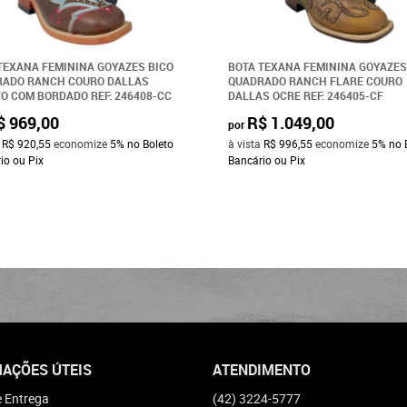
TEXANA FEMININA GOYAZES BICO
BOTA TEXANA FEMININA GOYAZES
RADO RANCH COURO DALLAS
QUADRADO RANCH FLARE COURO
O COM BORDADO REF: 246408-CC
DALLAS OCRE REF: 246405-CF
$ 969,00
R$ 1.049,00
por
a
R$ 920,55
economize
5%
no Boleto
à vista
R$ 996,55
economize
5%
no 
io ou Pix
Bancário ou Pix
AÇÕES ÚTEIS
ATENDIMENTO
e Entrega
(42)
3224-5777