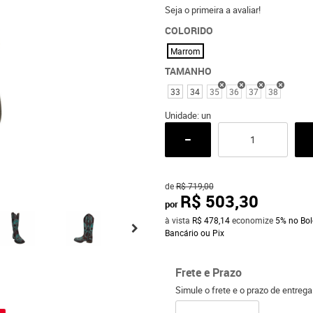
Seja o primeira a avaliar!
COLORIDO
Marrom
TAMANHO
33
34
35
36
37
38
Unidade: un
de
R$ 719,00
R$ 503,30
por
à vista
R$ 478,14
economize
5%
no Bol
Bancário ou Pix
Frete e Prazo
o
Simule o frete e o prazo de entreg