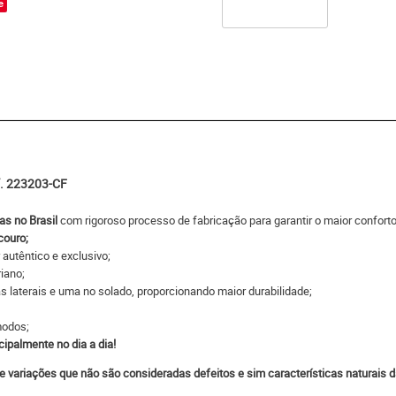
e
f. 223203-CF
s no Brasil
com rigoroso processo de fabricação para garantir o maior conforto
couro;
 autêntico e exclusivo;
iano;
s laterais e uma no solado, proporcionando maior durabilidade;
modos;
cipalmente no dia a dia!
e variações que não são consideradas defeitos e sim características naturais d