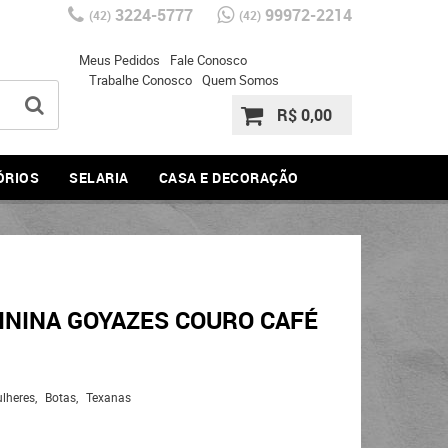
3224-5777
99972-2214
(42)
(42)
Meus Pedidos
Fale Conosco
Trabalhe Conosco
Quem Somos
R$ 0,00
ÓRIOS
SELARIA
CASA E DECORAÇÃO
ININA GOYAZES COURO CAFÉ
lheres
Botas
Texanas