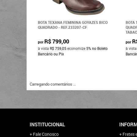
BOTA TEXANA FEMININA GOYAZES BICO
BOTA 
QUADRADO - REF.233207-CF
QUAD
TABAC
R$ 799,00
R
por
por
à vista
R$ 759,05
economize
5%
no Boleto
à vist
Bancário ou Pix
Bancár
Carregando comentários ...
INSTITUCIONAL
INFORM
Fale Conosco
Fretes 