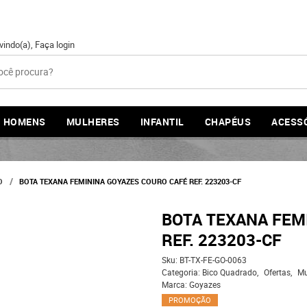
vindo(a),
Faça login
HOMENS
MULHERES
INFANTIL
CHAPÉUS
ACESS
O
BOTA TEXANA FEMININA GOYAZES COURO CAFÉ REF. 223203-CF
BOTA TEXANA FEM
REF. 223203-CF
Sku:
BT-TX-FE-GO-0063
Categoria:
Bico Quadrado
Ofertas
Mu
Marca:
Goyazes
PROMOÇÃO