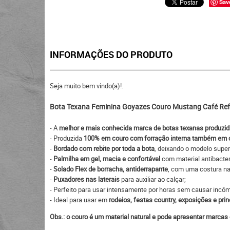
Sav
INFORMAÇÕES DO PRODUTO
Seja muito bem vindo(a)!.
Bota Texana Feminina Goyazes Couro Mustang Café Re
- A
melhor e mais conhecida marca de botas texanas produzida
- Produzida
100% em couro com forração interna também em 
-
Bordado com rebite por toda a bota
, deixando o modelo super
-
Palmilha em gel, macia e confortável
com material antibacter
-
Solado Flex de borracha, antiderrapante
, com uma costura na
-
Puxadores nas laterais
para auxiliar ao calçar;
- Perfeito para usar intensamente por horas sem causar incô
- Ideal para usar em
rodeios, festas country, exposições e prin
Obs.: o couro é um material natural e pode apresentar marcas 