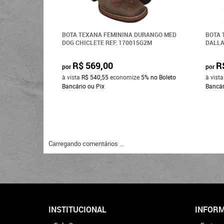
BOTA TEXANA FEMININA DURANGO MED
BOTA 
DOG CHICLETE REF: 170015G2M
DALLA
R$ 569,00
R
por
por
à vista
R$ 540,55
economize
5%
no Boleto
à vist
Bancário ou Pix
Bancár
Carregando comentários ...
INSTITUCIONAL
INFORM