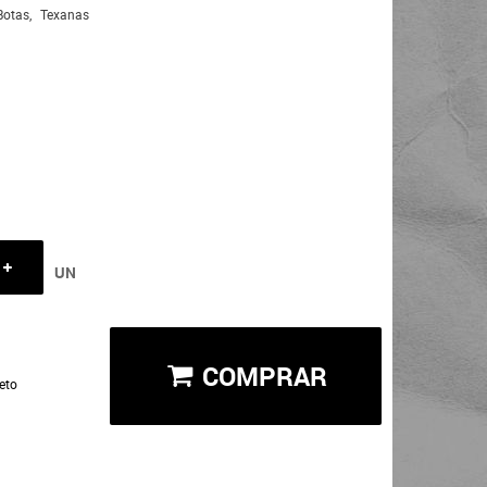
Botas
Texanas
UN
COMPRAR
eto