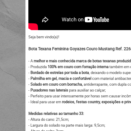
Seja bem vindo(a)!
Bota Texana Feminina Goyazes Couro Mustang Ref. 22
- A
melhor e mais conhecida marca de botas texanas produzid
- Produzida
100% em couro com forração interna
também em c
-
Bordado de estrelas por toda a bota
, deixando o modelo super
-
Palmilha em gel, macia e confortável
com material antibacter
-
Solado em couro com borracha,
antiderrapante, com dupla cos
-
Puxadores nas laterais
para auxiliar ao calçar;
- Perfeito para usar intensamente por horas sem causar incô
- Ideal para usar em
rodeios, festas country, exposições e prin
Medidas relativas ao tamanho 33:
- Altura do cano: 21,5cm;
- Largura do solado na parte mais larga: 9,5cm;