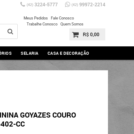
3224-5777
99972-2214
(42)
(42)
Meus Pedidos
Fale Conosco
Trabalhe Conosco
Quem Somos
R$ 0,00
ÓRIOS
SELARIA
CASA E DECORAÇÃO
ININA GOYAZES COURO
6402-CC