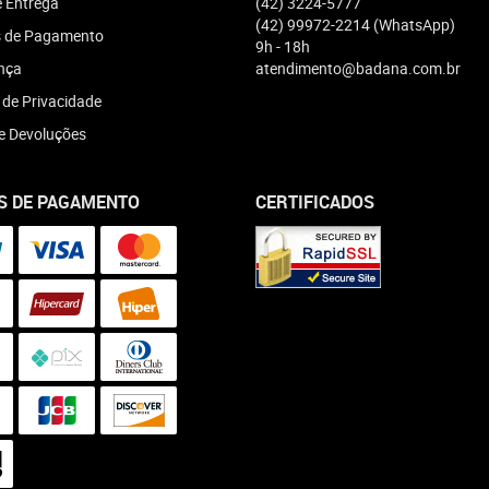
e Entrega
(42)
3224-5777
(42)
99972-2214
(WhatsApp)
 de Pagamento
9h - 18h
nça
atendimento@badana.com.br
a de Privacidade
e Devoluções
S DE PAGAMENTO
CERTIFICADOS