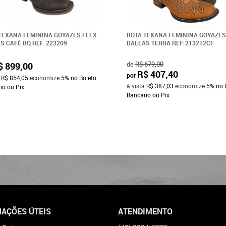
TEXANA FEMININA GOYAZES FLEX
BOTA TEXANA FEMININA GOYAZES
S CAFÉ BQ REF. 223209
DALLAS TERRA REF: 213212CF
de
R$ 679,00
$ 899,00
R$ 407,40
por
a
R$ 854,05
economize
5%
no Boleto
à vista
R$ 387,03
economize
5%
no 
io ou Pix
Bancário ou Pix
AÇÕES ÚTEIS
ATENDIMENTO