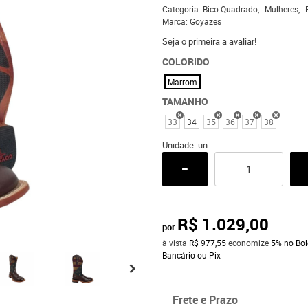
Categoria:
Bico Quadrado
Mulheres
Marca:
Goyazes
Seja o primeira a avaliar!
COLORIDO
Marrom
TAMANHO
33
34
35
36
37
38
Unidade: un
R$ 1.029,00
por
à vista
R$ 977,55
economize
5%
no Bol
Bancário ou Pix
Frete e Prazo