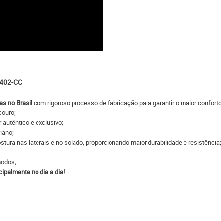
6402-CC
as no Brasil
com rigoroso processo de fabricação para garantir o maior conforto
ouro;
 autêntico e exclusivo;
iano;
tura nas laterais e no solado, proporcionando maior durabilidade e resistência;
modos;
cipalmente no dia a dia!