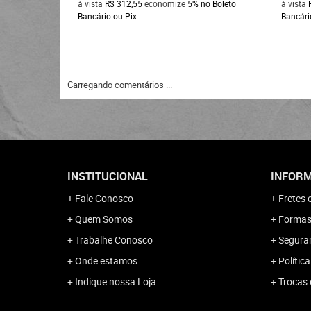
à vista
R$ 312,55
economize
5%
no Boleto
à vista
Bancário ou Pix
Bancári
Carregando comentários ...
INSTITUCIONAL
INFORM
Fale Conosco
Fretes 
Quem Somos
Formas
Trabalhe Conosco
Segura
Onde estamos
Polític
Indique nossa Loja
Trocas 