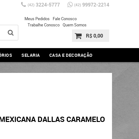
3224-5777
99972-2214
(42)
(42)
Meus Pedidos
Fale Conosco
Trabalhe Conosco
Quem Somos
R$ 0,00
ÓRIOS
SELARIA
CASA E DECORAÇÃO
 MEXICANA DALLAS CARAMELO