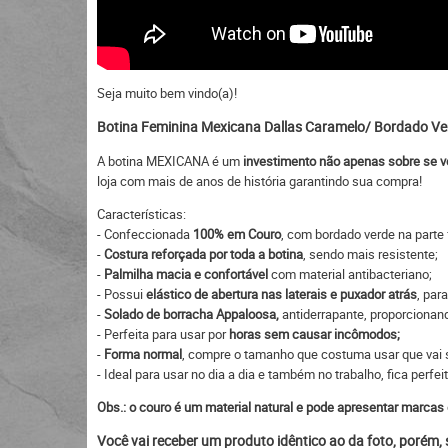
Seja muito bem vindo(a)!
Botina Feminina Mexicana Dallas Caramelo/ Bordado Ver
A botina MEXICANA é um
investimento não apenas sobre se v
loja com mais de anos de história garantindo sua compra!
Características:
- Confeccionada
100% em Couro
, com bordado verde na parte 
-
Costura reforçada por toda a botina
, sendo mais resistente;
-
Palmilha macia e confortável
com material antibacteriano;
- Possui
elástico de abertura nas laterais e puxador atrás
, para
-
Solado de borracha Appaloosa,
antiderrapante, proporcionan
- Perfeita para usar por
horas sem causar incômodos;
-
Forma normal
, compre o tamanho que costuma usar que vai s
- Ideal para usar no dia a dia e também no trabalho, fica perfe
Obs.: o couro é um material natural e pode apresentar marcas 
Você vai receber um produto idêntico ao da foto, porém,