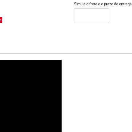
Simule o frete e o prazo de entreg
o
e