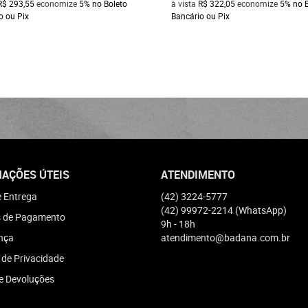
R$ 293,55
economize
5%
no Boleto
à vista
R$ 322,05
economize
5%
no 
o ou Pix
Bancário ou Pix
AÇÕES ÚTEIS
ATENDIMENTO
e Entrega
(42)
3224-5777
(42)
99972-2214
(WhatsApp)
 de Pagamento
9h - 18h
nça
atendimento@badana.com.br
a de Privacidade
e Devoluções