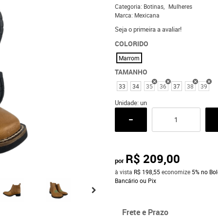
Categoria:
Botinas
Mulheres
Marca:
Mexicana
Seja o primeira a avaliar!
COLORIDO
Marrom
TAMANHO
33
34
35
36
37
38
39
Unidade: un
R$ 209,00
por
à vista
R$ 198,55
economize
5%
no Bol
Bancário ou Pix
Frete e Prazo