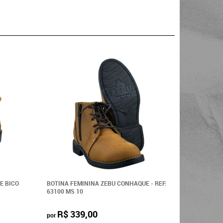
E BICO
BOTINA FEMININA ZEBU CONHAQUE - REF:
BOTINA F
63100 MS 10
CRAZY - RE
R$ 339,00
R$ 3
por
por