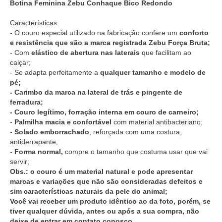
Botina Feminina Zebu Conhaque Bico Redondo
Características
- O couro especial utilizado na fabricação confere um
conforto
e resistência que são a marca registrada Zebu Força Bruta;
- Com
elástico de abertura nas laterais
que facilitam ao
calçar;
- Se adapta perfeitamente a
qualquer tamanho e modelo de
pé;
- Carimbo da marca na lateral de trás e pingente de
ferradura;
- Couro legítimo, forração interna em couro de carneiro;
-
Palmilha macia e confortável
com material antibacteriano;
-
Solado emborrachado
, reforçada com uma costura,
antiderrapante;
-
Forma normal,
compre o tamanho que costuma usar que vai
servir;
Obs.: o couro é um material natural e pode apresentar
marcas e variações que não são consideradas defeitos e
sim características naturais da pele do animal;
Você vai receber um produto idêntico ao da foto, porém, se
tiver qualquer dúvida, antes ou após a sua compra, não
deixe de entrar em contato conosco