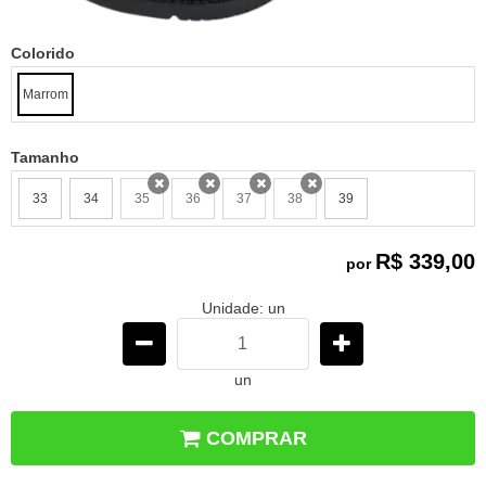
Colorido
Marrom
Tamanho
33
34
35
36
37
38
39
x
x
x
x
R$ 339,00
por
Unidade: un
un
COMPRAR