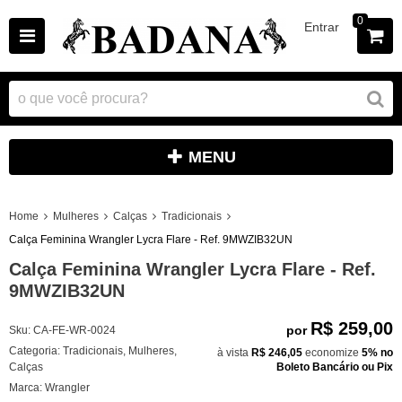
0
Entrar
MENU
Home
Mulheres
Calças
Tradicionais
Calça Feminina Wrangler Lycra Flare - Ref. 9MWZIB32UN
Calça Feminina Wrangler Lycra Flare - Ref.
9MWZIB32UN
R$ 259,00
por
Sku:
CA-FE-WR-0024
Categoria:
Tradicionais
,
Mulheres
,
à vista
R$ 246,05
economize
5%
no
Calças
Boleto Bancário ou Pix
Marca:
Wrangler