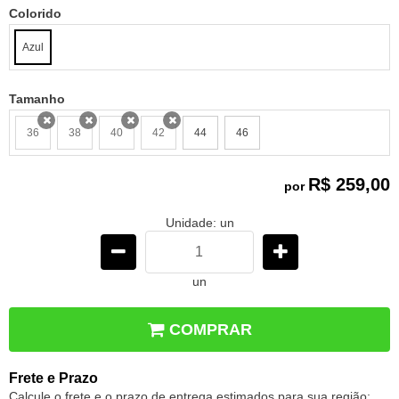
Colorido
Azul
Tamanho
36
38
40
42
44
46
x
x
x
x
R$ 259,00
por
Unidade: un
un
COMPRAR
Frete e Prazo
Calcule o frete e o prazo de entrega estimados para sua região: