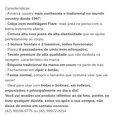
Características:
- A marca country
mais conhecida e tradicional no mundo
country desde 1947;
-
Calça com modelagem Flare
, mais justa na perna com a
barra levemente aberta;
-
Cintura alta com jeans de alta elasticidade
que se ajusta
perfeitamente ao corpo;
- 3 bolsos frontais e 2 traseiros, todos funcionais;
- Possui
6 passadores de cinto bem reforçados;
-
Tecido premium de alta qualidade
que não desbota na
lavagem, característico da marca;
-
Etiqueta tradicional da marca em couro
na parte de trás;
- Fechamento em
zíper e botão;
-
Forma normal,
compre o tamanho que costuma usar que vai
servir!
- Ideal para usar com
botas e botinas, em rodeios,
exposições e principalmente no dia a dia!
Você vai receber um produto idêntico ao da foto, porém, se
tiver qualquer dúvida, antes ou após a sua compra, não
deixe de entrar em contato conosco
(42) 99158-5775
ou
(42) 99972-2214