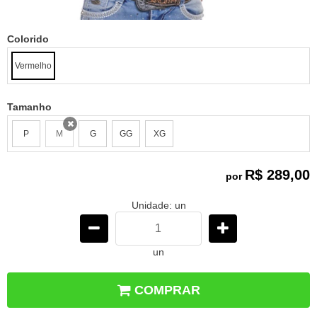
Colorido
Vermelho
Tamanho
P
M
G
GG
XG
x
R$ 289,00
por
Unidade: un
un
COMPRAR