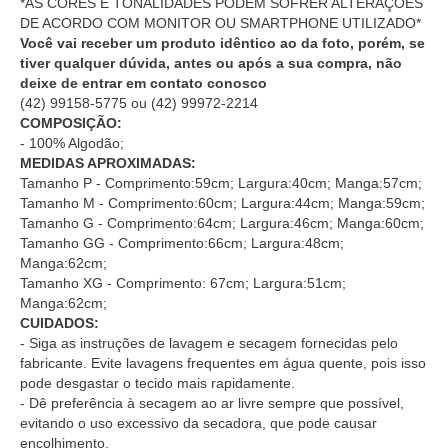
*AS CORES E TONALIDADES PODEM SOFRER ALTERAÇÕES
DE ACORDO COM MONITOR OU SMARTPHONE UTILIZADO*
Você vai receber um produto idêntico ao da foto, porém, se
tiver qualquer dúvida, antes ou após a sua compra, não
deixe de entrar em contato conosco
(42) 99158-5775
ou
(42) 99972-2214
COMPOSIÇÃO:
- 100% Algodão;
MEDIDAS APROXIMADAS:
Tamanho P - Comprimento:59cm; Largura:40cm; Manga:57cm;
Tamanho M - Comprimento:60cm; Largura:44cm; Manga:59cm;
Tamanho G - Comprimento:64cm; Largura:46cm; Manga:60cm;
Tamanho GG - Comprimento:66cm; Largura:48cm;
Manga:62cm;
Tamanho XG - Comprimento: 67cm; Largura:51cm;
Manga:62cm;
CUIDADOS:
- Siga as instruções de lavagem e secagem fornecidas pelo
fabricante. Evite lavagens frequentes em água quente, pois isso
pode desgastar o tecido mais rapidamente.
- Dê preferência à secagem ao ar livre sempre que possível,
evitando o uso excessivo da secadora, que pode causar
encolhimento.