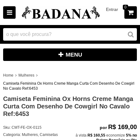
0
Entrar
MENU
Home
Mulheres
Camiseta Feminina Ox Horns Creme Manga Curta Com Desenho De Cowgirl
No Cavalo Ref:6453
Camiseta Feminina Ox Horns Creme Manga
Curta Com Desenho De Cowgirl No Cavalo
Ref:6453
R$ 169,00
por
Sku:
CMT-FE-OX-0115
Categoria:
Mulheres
,
Camisetas
à vista
R$ 160,55
economize
5%
no