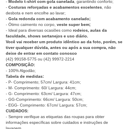
-
Modelo t-shirt com gola canelada
, garantindo conforto;
-
Costuras reforçadas e acabamentos excelentes
, não
desbota e nem encolhe ao lavar;
-
Gola redonda com acabamento canelado;
- Ótimo caimento no corpo,
veste super bem;
- Ideal para diversas ocasiões como
rodeios, aulas da
faculdade, shows sertanejos e uso diário.
Você vai receber um produto idêntico ao da foto, porém, se
tiver qualquer dúvida, antes ou após a sua compra, não
deixe de entrar em contato conosco
(42) 99158-5775
ou
(42) 99972-2214
COMPOSIÇÃO:
- 100% Algodão;
Tabela de medidas:
- P- Comprimento; 57cm/ Largura: 41cm;
- M- Comprimento: 60/ Largura: 44cm;
- G- Comprimento: 63cm/ Largura: 47cm;
- GG-Comprimento: 66cm/ Largura: 50cm;
- EGG- Comprimento: 67cm/ Largura: 57cm;
CUIDADOS:
- Sempre verifique as etiquetas das roupas para obter
informações específicas sobre cuidados e instruções de
lavagem.