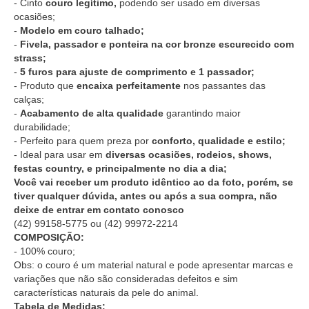
- Cinto
couro legítimo,
podendo ser usado em diversas
ocasiões;
-
Modelo em couro talhado;
-
Fivela, passador e ponteira na cor bronze escurecido com
strass;
-
5 furos para ajuste de comprimento e 1 passador;
- Produto que
encaixa perfeitamente
nos passantes das
calças;
-
Acabamento de alta qualidade
garantindo maior
durabilidade;
- Perfeito para quem preza por
conforto, qualidade e estilo;
- Ideal para usar em
diversas ocasiões, rodeios, shows,
festas country, e principalmente no dia a dia;
Você vai receber um produto idêntico ao da foto, porém, se
tiver qualquer dúvida, antes ou após a sua compra, não
deixe de entrar em contato conosco
(42) 99158-5775
ou
(42) 99972-2214
COMPOSIÇÃO:
- 100% couro;
Obs: o couro é um material natural e pode apresentar marcas e
variações que não são consideradas defeitos e sim
características naturais da pele do animal.
Tabela de Medidas: