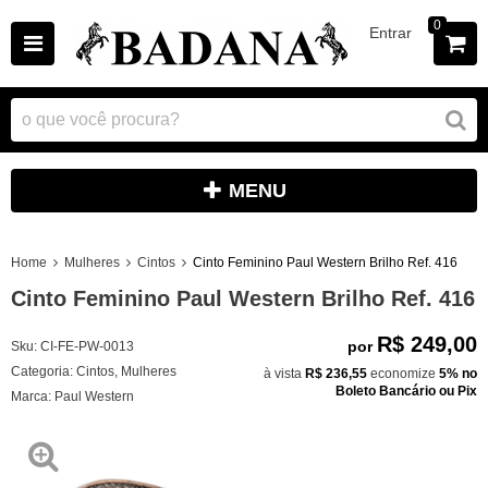
0
Entrar
MENU
Home
Mulheres
Cintos
Cinto Feminino Paul Western Brilho Ref. 416
Cinto Feminino Paul Western Brilho Ref. 416
R$ 249,00
por
Sku:
CI-FE-PW-0013
Categoria:
Cintos
,
Mulheres
à vista
R$ 236,55
economize
5%
no
Boleto Bancário ou Pix
Marca:
Paul Western