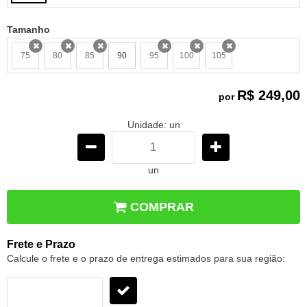
Tamanho
75
80
85
90
95
100
105
x
x
x
x
x
x
R$ 249,00
por
Unidade: un
un
COMPRAR
Frete e Prazo
Calcule o frete e o prazo de entrega estimados para sua região: