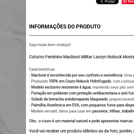
Sav
INFORMAÇÕES DO PRODUTO
Seja muito bem vindo(a)!
Coturno Feminino Macboot Militar Lauryn Nobuck Most
Características:
-
Macboot é reconhecida por seu conforto e resistência
. Uma 
- Produzido
100% em Couro Nobuck Hidrofugado
, com costura
-
Modelo exclusivo resistente á água
, mantendo seus pés sem
-
Forração em poliéster com proteção antibacteriana e anti fu
-
Solado de borracha antiderrapante blaqueado
, proporcionan
-
Palmilha Anatômica em EVA, com pequenos furos para dispe
- Modelo versátil, ótimo para usar em
passeios, trilhas, trabalh
Obs.: o couro é um material natural e pode apresentar marcas 
Você vai receber um produto idêntico ao da foto, porém,