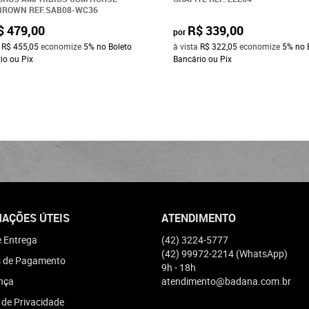
BROWN REF.SAB08-WC36
$ 479,00
R$ 339,00
por
a
R$ 455,05
economize
5%
no Boleto
à vista
R$ 322,05
economize
5%
no 
io ou Pix
Bancário ou Pix
AÇÕES ÚTEIS
ATENDIMENTO
e Entrega
(42)
3224-5777
(42)
99972-2214
(WhatsApp)
 de Pagamento
9h - 18h
nça
atendimento@badana.com.br
a de Privacidade