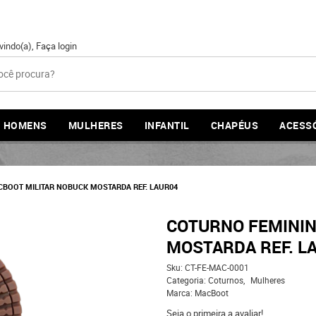
vindo(a),
Faça login
HOMENS
MULHERES
INFANTIL
CHAPÉUS
ACESS
BOOT MILITAR NOBUCK MOSTARDA REF. LAUR04
COTURNO FEMININ
MOSTARDA REF. L
Sku:
CT-FE-MAC-0001
Categoria:
Coturnos
Mulheres
Marca:
MacBoot
Seja o primeira a avaliar!