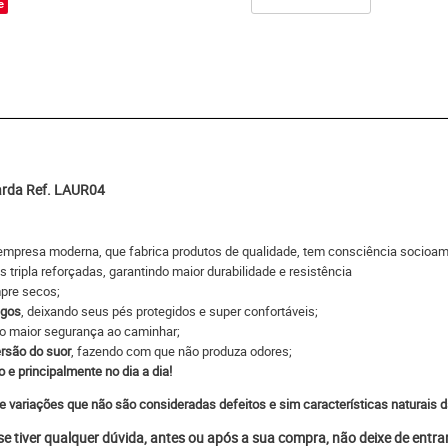
e
arda Ref. LAUR04
empresa moderna, que fabrica produtos de qualidade, tem consciência socioamb
s tripla reforçadas, garantindo maior durabilidade e resistência
pre secos;
ngos
, deixando seus pés protegidos e super confortáveis;
do maior segurança ao caminhar;
rsão do suor
, fazendo com que não produza odores;
o e principalmente no dia a dia!
e variações que não são consideradas defeitos e sim características naturais d
 se tiver qualquer dúvida, antes ou após a sua compra, não deixe de entr