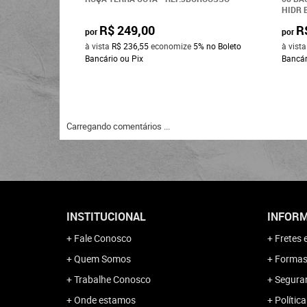
HIDR 
R$ 249,00
R
por
por
à vista
R$ 236,55
economize
5%
no Boleto
à vist
Bancário ou Pix
Bancár
Carregando comentários ...
INSTITUCIONAL
INFORM
Fale Conosco
Fretes 
Quem Somos
Formas
Trabalhe Conosco
Segura
Onde estamos
Polític