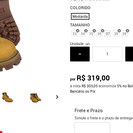
COLORIDO
Mostarda
TAMANHO
33
34
35
36
37
38
39
Unidade: un
R$ 319,00
por
à vista
R$ 303,05
economize
5%
no Bol
Bancário ou Pix
Frete e Prazo
Simule o frete e o prazo de entreg
o