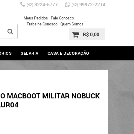
3224-5777
99972-2214
(42)
(42)
Meus Pedidos
Fale Conosco
Trabalhe Conosco
Quem Somos
R$ 0,00
ÓRIOS
SELARIA
CASA E DECORAÇÃO
O MACBOOT MILITAR NOBUCK
AUR04