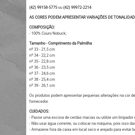
(42) 99158-5775
ou
(42) 99972-2214
AS CORES PODEM APRESENTAR VARIAÇÕES DE TONALIDAD
COMPOSIÇÃO:
- 100% Couro Nobuck;
Tamanho - Comprimento da Palmilha
nº 33 - 21,5 cm
nº 34 - 22,2 cm
nº 35 - 22,8 cm
nº 36 - 23,5 cm
nº 37 - 24,6 cm
nº 38 - 25,4 cm
nº 39 - 26,1 cm
Os produtos podem apresentar pequenas alterações na cor devi
fornecedor.
CUIDADOS:
- Passe uma escova de cerdas macias ou utilize um limpador 
- Não usar água corrente, ou colocar na máquina, pois isso dani
- Armazene fora da caixa em local seco e arejado para evitar 