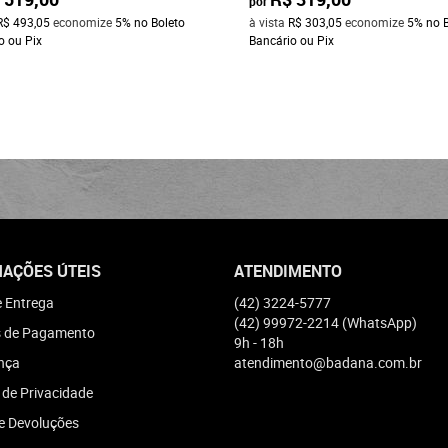
por
R$ 493,05
economize
5%
no Boleto
à vista
R$ 303,05
economize
5%
no 
o ou Pix
Bancário ou Pix
AÇÕES ÚTEIS
ATENDIMENTO
e Entrega
(42)
3224-5777
(42)
99972-2214
(WhatsApp)
 de Pagamento
9h - 18h
nça
atendimento@badana.com.br
a de Privacidade
e Devoluções