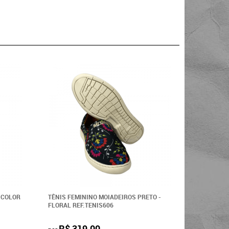
 COLOR
TÊNIS FEMININO MOIADEIROS PRETO -
COTURNO 
FLORAL REF.TENIS606
TABACO
R$ 319,00
R$ 2