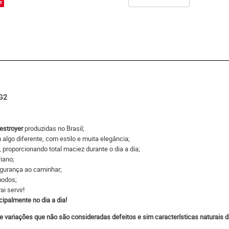
e
G2
estroyer
produzidas no Brasil;
lgo diferente, com estilo e muita elegância;
, proporcionando total maciez durante o dia a dia;
iano;
egurança ao caminhar;
modos;
i servir!
cipalmente no dia a dia!
e variações que não são consideradas defeitos e sim características naturais d