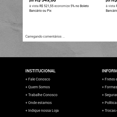
por
por
à vista
R$ 521,55
economize
5%
no Boleto
à vista
Bancário ou Pix
Bancári
Carregando comentários ...
INSTITUCIONAL
INFORM
Fale Conosco
Fretes 
Quem Somos
Formas
Trabalhe Conosco
Segura
Onde estamos
Polític
Indique nossa Loja
Trocas 