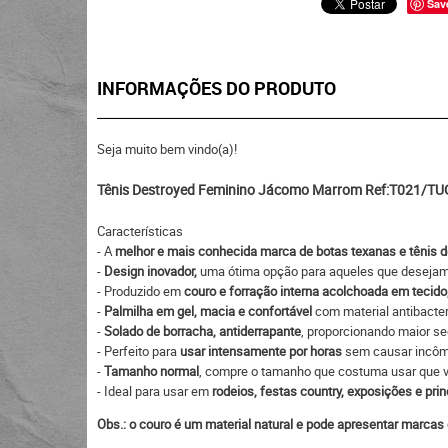
Sav
INFORMAÇÕES DO PRODUTO
Seja muito bem vindo(a)!
Tênis Destroyed Feminino Jácomo Marrom Ref:T021/TU
Características
- A
melhor e mais conhecida marca de botas texanas e tênis d
-
Design inovador,
uma ótima opção para aqueles que desejam a
- Produzido em
couro e forração interna acolchoada em tecido
-
Palmilha em gel, macia e confortável
com material antibacter
-
Solado de borracha, antiderrapante
, proporcionando maior s
- Perfeito para
usar intensamente por horas
sem causar incô
-
Tamanho normal
, compre o tamanho que costuma usar que va
- Ideal para usar em
rodeios, festas country, exposições e prin
Obs.: o couro é um material natural e pode apresentar marcas 