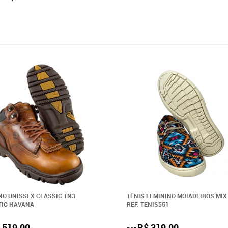
O UNISSEX CLASSIC TN3
TÊNIS FEMININO MOIADEIROS MIX
TIC HAVANA
REF. TENIS551
 519,00
R$ 319,00