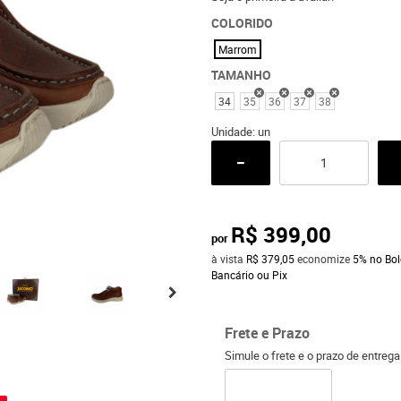
COLORIDO
Marrom
TAMANHO
34
35
36
37
38
Unidade: un
R$ 399,00
por
à vista
R$ 379,05
economize
5%
no Bol
Bancário ou Pix
Frete e Prazo
Simule o frete e o prazo de entreg
o