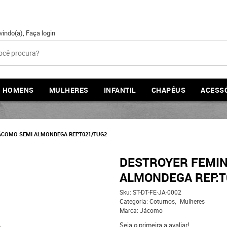
vindo(a),
Faça login
HOMENS
MULHERES
INFANTIL
CHAPÉUS
ACESS
ÁCOMO SEMI ALMONDEGA REF:T021/TUG2
DESTROYER FEMIN
ALMONDEGA REF:T
Sku:
ST-DT-FE-JA-0002
Categoria:
Coturnos
Mulheres
Marca:
Jácomo
Seja o primeira a avaliar!