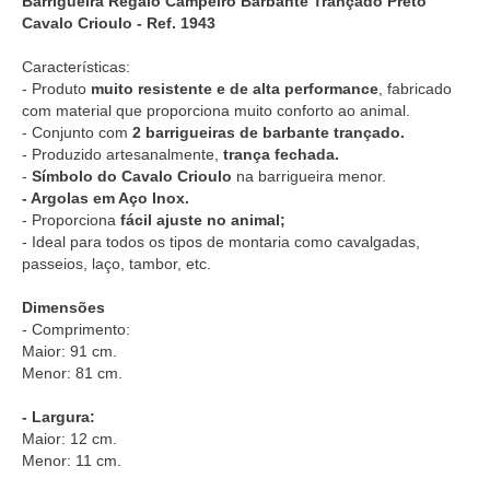
Barrigueira Regalo Campeiro Barbante Trançado Preto
Cavalo Crioulo - Ref. 1943
Características:
- Produto
muito resistente e de alta performance
, fabricado
com material que proporciona muito conforto ao animal.
- Conjunto com
2 barrigueiras de barbante trançado.
- Produzido artesanalmente,
trança fechada.
-
Símbolo do Cavalo Crioulo
na barrigueira menor.
- Argolas em Aço Inox.
- Proporciona
fácil ajuste no animal;
- Ideal para todos os tipos de montaria como cavalgadas,
passeios, laço, tambor, etc.
Dimensões
- Comprimento:
Maior: 91 cm.
Menor: 81 cm.
- Largura:
Maior: 12 cm.
Menor: 11 cm.