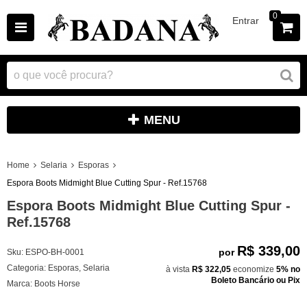
0
Entrar
MENU
Home
Selaria
Esporas
Espora Boots Midmight Blue Cutting Spur - Ref.15768
Espora Boots Midmight Blue Cutting Spur -
Ref.15768
R$ 339,00
por
Sku:
ESPO-BH-0001
Categoria:
Esporas
,
Selaria
à vista
R$ 322,05
economize
5%
no
Boleto Bancário ou Pix
Marca:
Boots Horse