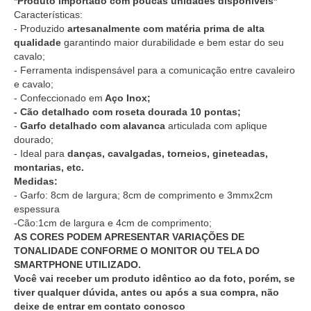
*Produto importado com poucas unidades disponíveis*
Características:
- Produzido
artesanalmente com matéria prima de alta
qualidade
garantindo maior durabilidade e bem estar do seu
cavalo;
- Ferramenta indispensável para a comunicação entre cavaleiro
e cavalo;
- Confeccionado em
Aço Inox;
- Cão detalhado com roseta dourada 10 pontas;
-
Garfo detalhado com alavanca
articulada com aplique
dourado;
- Ideal para
danças, cavalgadas, torneios, gineteadas,
montarias, etc.
Medidas:
- Garfo: 8cm de largura; 8cm de comprimento e 3mmx2cm
espessura
-Cão:1cm de largura e 4cm de comprimento;
AS CORES PODEM APRESENTAR VARIAÇÕES DE
TONALIDADE CONFORME O MONITOR OU TELA DO
SMARTPHONE UTILIZADO.
Você vai receber um produto idêntico ao da foto, porém, se
tiver qualquer dúvida, antes ou após a sua compra, não
deixe de entrar em contato conosco