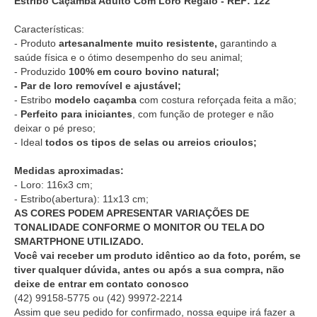
Estribo Caçamba Adulto Com Loro Regalo - REF: 122
Características:
- Produto
artesanalmente muito resistente,
garantindo a
saúde física e o ótimo desempenho do seu animal;
- Produzido
100% em couro bovino natural;
- Par de loro removível e ajustável;
- Estribo
modelo caçamba
com costura reforçada feita a mão;
-
Perfeito para iniciantes
, com função de proteger e não
deixar o pé preso;
- Ideal
todos os tipos de selas ou arreios crioulos;
Medidas aproximadas:
- Loro: 116x3 cm;
- Estribo(abertura): 11x13 cm;
AS CORES PODEM APRESENTAR VARIAÇÕES DE
TONALIDADE CONFORME O MONITOR OU TELA DO
SMARTPHONE UTILIZADO.
Você vai receber um produto idêntico ao da foto, porém, se
tiver qualquer dúvida, antes ou após a sua compra, não
deixe de entrar em contato conosco
(42) 99158-5775
ou
(42) 99972-2214
Assim que seu pedido for confirmado, nossa equipe irá fazer a