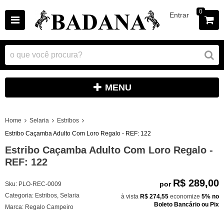
0
Entrar
MENU
Home
Selaria
Estribos
Estribo Caçamba Adulto Com Loro Regalo - REF: 122
Estribo Caçamba Adulto Com Loro Regalo -
REF: 122
R$ 289,00
por
Sku:
PLO-REC-0009
Categoria:
Estribos
,
Selaria
à vista
R$ 274,55
economize
5%
no
Boleto Bancário ou Pix
Marca:
Regalo Campeiro