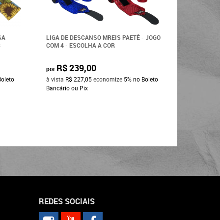
SA
LIGA DE DESCANSO MREIS PAETÊ - JOGO
LIGA DE 
3
COM 4 - ESCOLHA A COR
TURQUESA
R$ 239,00
R$ 1
por
por
Boleto
à vista
R$ 227,05
economize
5%
no Boleto
à vista
R$ 
Bancário ou Pix
Bancário o
REDES SOCIAIS