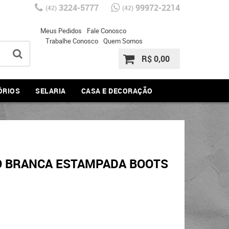
3224-5777
99972-2214
(42)
(42)
Meus Pedidos
Fale Conosco
Trabalhe Conosco
Quem Somos
R$ 0,00
ÓRIOS
SELARIA
CASA E DECORAÇÃO
O BRANCA ESTAMPADA BOOTS