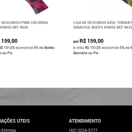
E DESCANSO PINK COLORIDA
LIGA DE DESCANSO AZUL TURQUE
HORSE REF 9636
GIRASSOL BOOTS HORSE REF 963
 159,00
R$ 159,00
por
R$ 151,05
economize
5%
no Boleto
à vista
R$ 151,05
economize
5%
no 
o ou Pix
Bancário ou Pix
AÇÕES ÚTEIS
ATENDIMENTO
e Entrega
(42)
3224-5777