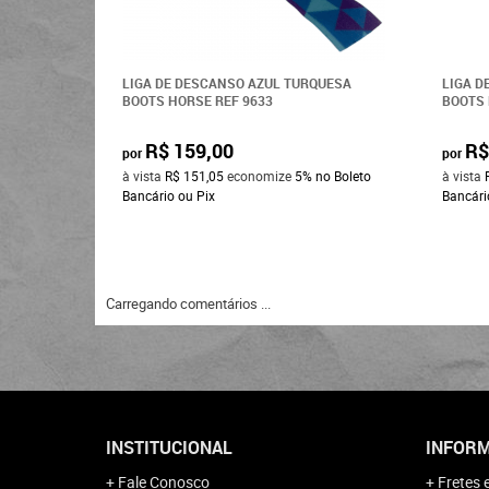
LIGA DE DESCANSO AZUL TURQUESA
LIGA D
BOOTS HORSE REF 9633
BOOTS 
R$ 159,00
R$
por
por
à vista
R$ 151,05
economize
5%
no Boleto
à vista
Bancário ou Pix
Bancári
Carregando comentários ...
INSTITUCIONAL
INFORM
Fale Conosco
Fretes 