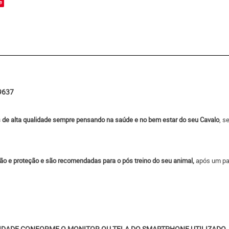
e
9637
s de alta qualidade sempre pensando na saúde e no bem estar do seu Cavalo
, s
 e proteção e são recomendadas para o pós treino do seu animal,
após um pa
IDADE CONFORME O MONITOR OU TELA DO SMARTPHONE UTILIZADO.