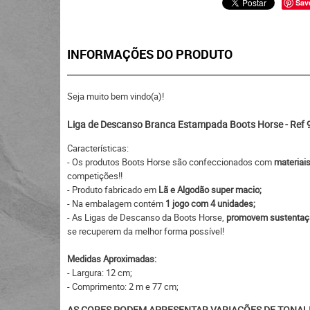
Sav
INFORMAÇÕES DO PRODUTO
Seja muito bem vindo(a)!
Liga de Descanso Branca Estampada Boots Horse - Ref 
Características:
- Os produtos Boots Horse são confeccionados com
materiai
competições!!
- Produto fabricado em
Lã e Algodão super macio;
- Na embalagem contém
1 jogo com 4 unidades;
- As Ligas de Descanso da Boots Horse,
promovem sustentação
se recuperem da melhor forma possível!
Medidas Aproximadas:
- Largura: 12 cm;
- Comprimento: 2 m e 77 cm;
AS CORES PODEM APRESENTAR VARIAÇÕES DE TONAL