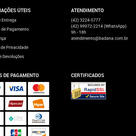
AÇÕES ÚTEIS
ATENDIMENTO
e Entrega
(42)
3224-5777
(42)
99972-2214
(WhatsApp)
 de Pagamento
9h - 18h
nça
atendimento@badana.com.br
a de Privacidade
e Devoluções
S DE PAGAMENTO
CERTIFICADOS