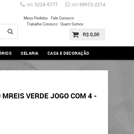
3224-5777
99972-2214
(42)
(42)
Meus Pedidos
Fale Conosco
Trabalhe Conosco
Quem Somos
R$ 0,00
ÓRIOS
SELARIA
CASA E DECORAÇÃO
 MREIS VERDE JOGO COM 4 -