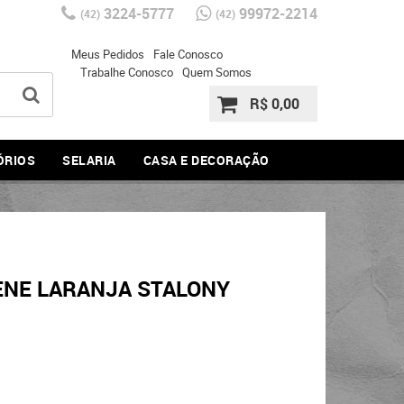
3224-5777
99972-2214
(42)
(42)
Meus Pedidos
Fale Conosco
Trabalhe Conosco
Quem Somos
R$ 0,00
ÓRIOS
SELARIA
CASA E DECORAÇÃO
NE LARANJA STALONY