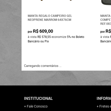
MANTA REGALO CAMPEIRO GEL
MANTA 
NEOPRENE MARROM 64X76CM
COMPET
REF.08
R$ 609,00
R$
por
por
à vista
R$ 578,55
economize
5%
no Boleto
à vista
Bancário ou Pix
Bancári
Carregando comentários ...
INSTITUCIONAL
INFORM
Fale Conosco
Fretes 