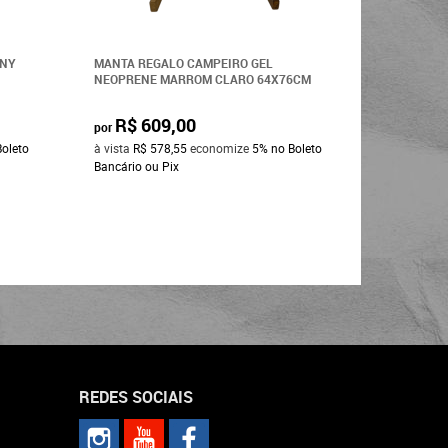
ONY
MANTA REGALO CAMPEIRO GEL
MANTA DE
NEOPRENE MARROM CLARO 64X76CM
STALONY
R$ 609,00
R$ 6
por
por
Boleto
à vista
R$ 578,55
economize
5%
no Boleto
à vista
R$ 
Bancário ou Pix
Bancário o
REDES SOCIAIS