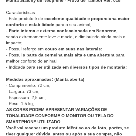
Manta Stalony de Neoprene - Prova de Tambor Ref: 018
Características:
- Este produto é de
excelente qualidade e proporciona maior
conforto e estabilidade
para o seu animal;
-
Parte interna e externa confeccionada em Neoprene
,
sendo extremamente leve e macia, e diminuindo ainda mais o
impacto;
- Possui reforço em
couro em suas nas laterais:
- Possui a
parte da cernelha mais alta e uma abertura
para
melhor conforto do animal
- Indicada para ser
utilizada em diversos tipos de montaria;
Medidas aproximadas: (Manta aberta)
- Comprimento: 72 cm;
- Largura: 73 cm;
- Espessura: 2,5 cm;
- Peso: 1,5 kg;
AS CORES PODEM APRESENTAR VARIAÇÕES DE
TONALIDADE CONFORME O MONITOR OU TELA DO
SMARTPHONE UTILIZADO.
Você vai receber um produto idêntico ao da foto, porém, se
tiver qualquer dúvida, antes ou após a sua compra, não