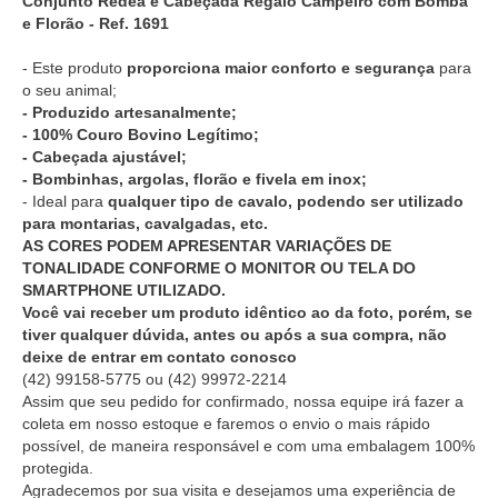
Conjunto Rédea e Cabeçada Regalo Campeiro com Bomba
e Florão - Ref. 1691
- Este produto
proporciona maior conforto e segurança
para
o seu animal;
- Produzido artesanalmente;
- 100% Couro Bovino Legítimo;
- Cabeçada ajustável;
- Bombinhas, argolas, florão e fivela em inox;
- Ideal para
qualquer tipo de cavalo, podendo ser utilizado
para montarias, cavalgadas, etc.
AS CORES PODEM APRESENTAR VARIAÇÕES DE
TONALIDADE CONFORME O MONITOR OU TELA DO
SMARTPHONE UTILIZADO.
Você vai receber um produto idêntico ao da foto, porém, se
tiver qualquer dúvida, antes ou após a sua compra, não
deixe de entrar em contato conosco
(42) 99158-5775
ou
(42) 99972-2214
Assim que seu pedido for confirmado, nossa equipe irá fazer a
coleta em nosso estoque e faremos o envio o mais rápido
possível, de maneira responsável e com uma embalagem 100%
protegida.
Agradecemos por sua visita e desejamos uma experiência de