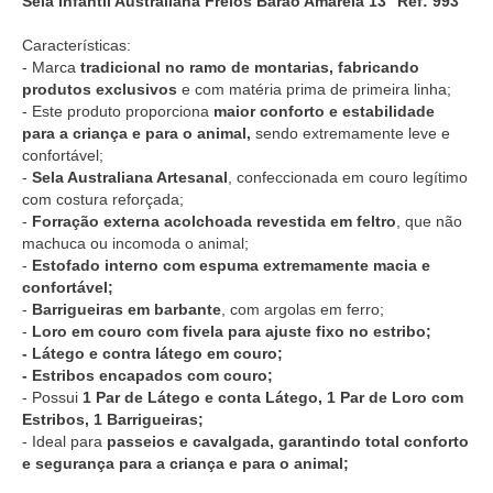
Sela Infantil Australiana Freios Barão Amarela 13'' Ref: 993
Características:
- Marca
tradicional no ramo de montarias, fabricando
produtos exclusivos
e com matéria prima de primeira linha;
- Este produto proporciona
maior conforto e estabilidade
para a criança e para o animal,
sendo extremamente leve e
confortável;
-
Sela Australiana Artesanal
, confeccionada em couro legítimo
com costura reforçada;
-
Forração externa acolchoada revestida em feltro
, que não
machuca ou incomoda o animal;
-
Estofado interno com espuma extremamente macia e
confortável;
-
Barrigueiras em barbante
, com argolas em ferro;
-
Loro em couro com fivela para ajuste fixo no estribo;
- Látego e contra látego em couro;
- Estribos encapados com couro;
- Possui
1 Par de Látego e conta Látego, 1 Par de Loro com
Estribos, 1 Barrigueiras;
- Ideal para
passeios e cavalgada, garantindo total conforto
e segurança para a criança e para o animal;