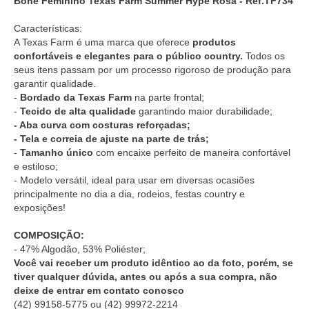
Boné Feminino Texas Farm Summer Hype Rosa - Ref.TF734
Características:
A Texas Farm é uma marca que oferece
produtos
confortáveis e elegantes para o público country.
Todos os
seus itens passam por um processo rigoroso de produção para
garantir qualidade.
-
Bordado da Texas Farm
na parte frontal;
-
Tecido de alta qualidade
garantindo maior durabilidade;
- Aba curva com costuras reforçadas;
- Tela e correia de ajuste na parte de trás;
-
Tamanho único
com encaixe perfeito de maneira confortável
e estiloso;
- Modelo versátil, ideal para usar em diversas ocasiões
principalmente no dia a dia, rodeios, festas country e
exposições!
COMPOSIÇÃO:
- 47% Algodão, 53% Poliéster;
Você vai receber um produto idêntico ao da foto, porém, se
tiver qualquer dúvida, antes ou após a sua compra, não
deixe de entrar em contato conosco
(42) 99158-5775
ou
(42) 99972-2214