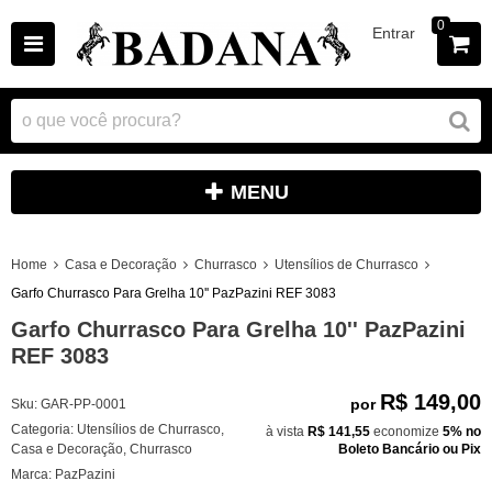
0
Entrar
MENU
Home
Casa e Decoração
Churrasco
Utensílios de Churrasco
Garfo Churrasco Para Grelha 10'' PazPazini REF 3083
Garfo Churrasco Para Grelha 10'' PazPazini
REF 3083
R$ 149,00
por
Sku:
GAR-PP-0001
Categoria:
Utensílios de Churrasco
,
à vista
R$ 141,55
economize
5%
no
Casa e Decoração
,
Churrasco
Boleto Bancário ou Pix
Marca:
PazPazini