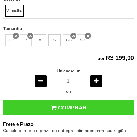
Vermelho
Tamanho
PP
P
M
G
GG
XGG
x
x
x
x
R$ 199,00
por
Unidade: un
un
COMPRAR
Frete e Prazo
Calcule o frete e o prazo de entrega estimados para sua região: