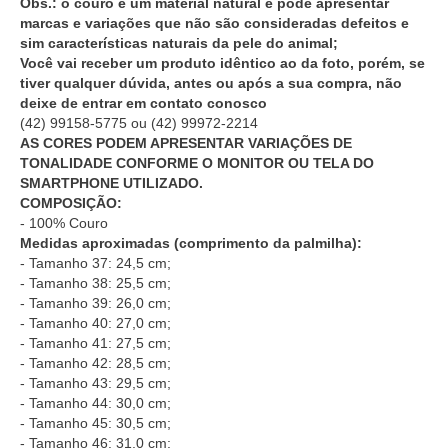
Obs.: o couro é um material natural e pode apresentar
marcas e variações que não são consideradas defeitos e
sim características naturais da pele do animal;
Você vai receber um produto idêntico ao da foto, porém, se
tiver qualquer dúvida, antes ou após a sua compra, não
deixe de entrar em contato conosco
(42) 99158-5775
ou
(42) 99972-2214
AS CORES PODEM APRESENTAR VARIAÇÕES DE
TONALIDADE CONFORME O MONITOR OU TELA DO
SMARTPHONE UTILIZADO.
COMPOSIÇÃO:
- 100% Couro
Medidas aproximadas (comprimento da palmilha):
- Tamanho 37: 24,5 cm;
- Tamanho 38: 25,5 cm;
- Tamanho 39: 26,0 cm;
- Tamanho 40: 27,0 cm;
- Tamanho 41: 27,5 cm;
- Tamanho 42: 28,5 cm;
- Tamanho 43: 29,5 cm;
- Tamanho 44: 30,0 cm;
- Tamanho 45: 30,5 cm;
- Tamanho 46: 31,0 cm;