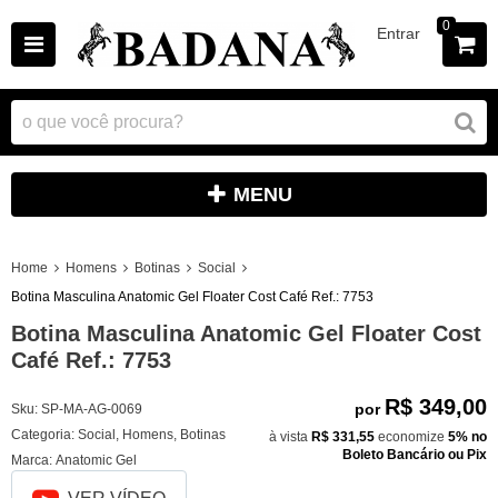
0
Entrar
MENU
Home
Homens
Botinas
Social
Botina Masculina Anatomic Gel Floater Cost Café Ref.: 7753
Botina Masculina Anatomic Gel Floater Cost
Café Ref.: 7753
R$ 349,00
por
Sku:
SP-MA-AG-0069
Categoria:
Social
,
Homens
,
Botinas
à vista
R$ 331,55
economize
5%
no
Boleto Bancário ou Pix
Marca:
Anatomic Gel