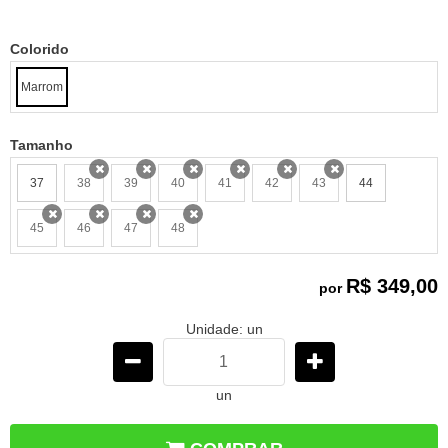
Colorido
Marrom
Tamanho
37
38
39
40
41
42
43
44
x
x
x
x
x
x
45
46
47
48
x
x
x
x
R$ 349,00
por
Unidade: un
un