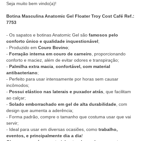
Seja muito bem vindo(a)!
Botina Masculina Anatomic Gel Floater Troy Cost Café Ref.:
7753
- Os sapatos e botinas Anatomic Gel são
famosos pelo
conforto único e qualidade inquestionável
;
- Produzido em
Couro Bovino
;
-
Forração interna em couro de carneiro
, proporcionando
conforto e maciez, além de evitar odores e transpiração;
-
Palmilha extra macia
,
confortável, com material
antibacteriano
;
- Perfeito para usar intensamente por horas sem causar
incômodos;
-
Possui elástico nas laterais e puxador atrás
, que facilitam
ao calçar;
-
Solado emborrachado em gel de alta durabilidade
, com
design que aumenta a aderência;
- Forma padrão, compre o tamanho que costuma usar que vai
servir;
- Ideal para usar em diversas ocasiões, como
trabalho,
eventos, e principalmente dia a dia
!