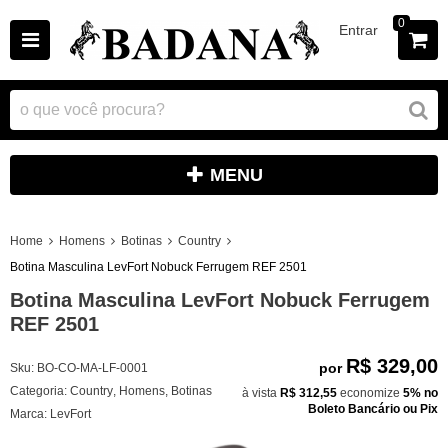
0
Entrar
MENU
Home
Homens
Botinas
Country
Botina Masculina LevFort Nobuck Ferrugem REF 2501
Botina Masculina LevFort Nobuck Ferrugem
REF 2501
R$ 329,00
por
Sku:
BO-CO-MA-LF-0001
Categoria:
Country
,
Homens
,
Botinas
à vista
R$ 312,55
economize
5%
no
Boleto Bancário ou Pix
Marca:
LevFort