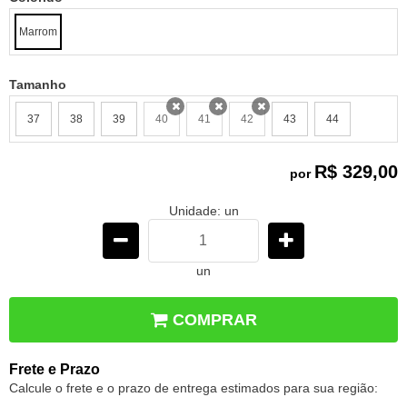
Marrom
Tamanho
37
38
39
40
41
42
43
44
x
x
x
R$ 329,00
por
Unidade: un
un
COMPRAR
Frete e Prazo
Calcule o frete e o prazo de entrega estimados para sua região: