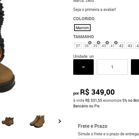
Marca:
Zebu
Seja o primeira a avaliar!
COLORIDO
Marrom
TAMANHO
37
38
39
40
41
42
43
4
Unidade: un
R$ 349,00
por
à vista
R$ 331,55
economize
5%
no Bol
Bancário ou Pix
Frete e Prazo
Simule o frete e o prazo de entreg