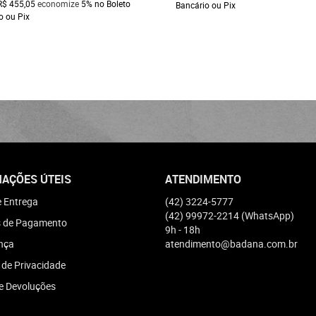
R$ 455,05
economize
5%
no Boleto
Bancário ou Pix
o ou Pix
AÇÕES ÚTEIS
ATENDIMENTO
e Entrega
(42)
3224-5777
(42)
99972-2214
(WhatsApp)
 de Pagamento
9h - 18h
nça
atendimento@badana.com.br
a de Privacidade
e Devoluções