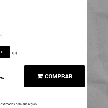
4
UN
COMPRAR
eto
a estimados para sua região: