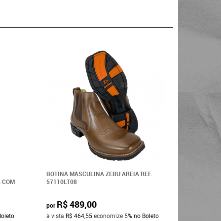
BOTINA MASCULINA ZEBU AREIA REF.
BOTINA M
A COM
57110LT08
QUADRADO
COM BORD
REF: 5705
R$ 489,00
por
R$ 5
por
Boleto
à vista
R$ 464,55
economize
5%
no Boleto