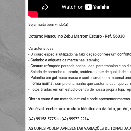
Seja muito bem vindo(a)!
Coturno Masculino Zebu Marrom Escuro - Ref. 56030
Características
- O couro especial utilizado na fabricação confere um
conforto
-
Carimbo e etiqueta da marca
nas laterais;
-
Costura reforçada
por toda botina, ideal para trabalho e no dia
- Solado de borracha tratorada, antiderrapante de qualidade su
-
Palmilha em gel
muito macia e confortável, com material ant
-
Forma normal
, compre o tamanho que costuma usar que vai s
- Fotos tiradas em um estúdio dentro de nossa própria loja, re
Obs.: o couro é um material natural e pode apresentar marcas 
Você vai receber um produto idêntico ao da foto, porém,
(42) 99158-5775
ou
(42) 99972-2214
AS CORES PODEM APRESENTAR VARIAÇÕES DE TONALIDAD