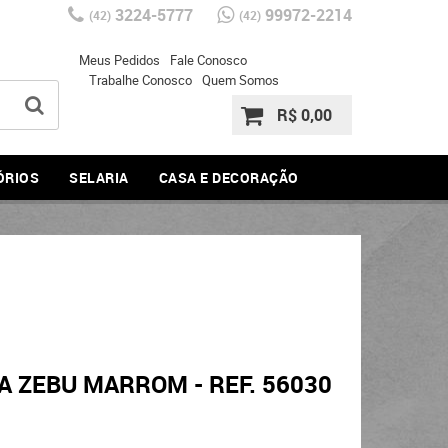
3224-5777
99972-2214
(42)
(42)
Meus Pedidos
Fale Conosco
Trabalhe Conosco
Quem Somos
R$ 0,00
ÓRIOS
SELARIA
CASA E DECORAÇÃO
 ZEBU MARROM - REF. 56030