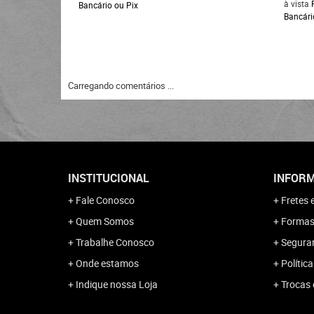
à vista
Bancário ou Pix
Bancári
Carregando comentários ...
INSTITUCIONAL
INFORM
Fale Conosco
Fretes 
Quem Somos
Formas
Trabalhe Conosco
Segura
Onde estamos
Polític
Indique nossa Loja
Trocas 