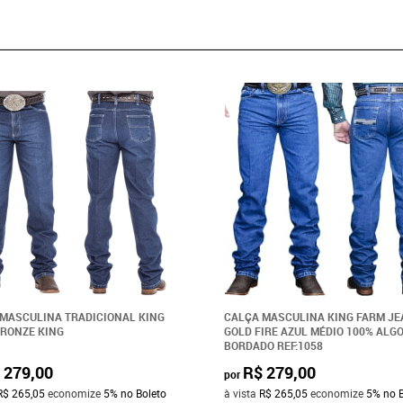
MASCULINA TRADICIONAL KING
CALÇA MASCULINA KING FARM J
RONZE KING
GOLD FIRE AZUL MÉDIO 100% ALG
BORDADO REF:1058
 279,00
R$ 279,00
por
R$ 265,05
economize
5%
no Boleto
à vista
R$ 265,05
economize
5%
no 