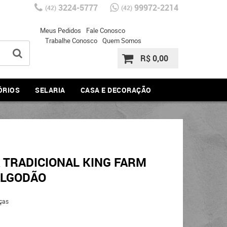
3224-5777
99972-2214
(42)
(42)
Meus Pedidos
Fale Conosco
Trabalhe Conosco
Quem Somos
R$ 0,00
ÓRIOS
SELARIA
CASA E DECORAÇÃO
 TRADICIONAL KING FARM
ALGODÃO
ças