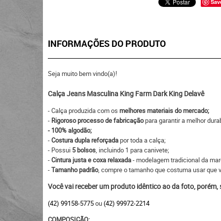
Sav
INFORMAÇÕES DO PRODUTO
Seja muito bem vindo(a)!
Calça Jeans Masculina King Farm Dark King Delavê
- Calça produzida com os
melhores materiais do mercado;
-
Rigoroso processo de fabricação
para garantir a melhor durab
- 100% algodão;
-
Costura dupla reforçada
por toda a calça;
- Possui
5 bolsos
, incluindo 1 para canivete;
-
Cintura justa e coxa relaxada
- modelagem tradicional da mar
-
Tamanho padrão
, compre o tamanho que costuma usar que va
Você vai receber um produto idêntico ao da foto, porém,
(42) 99158-5775
ou
(42) 99972-2214
COMPOSIÇÃO: