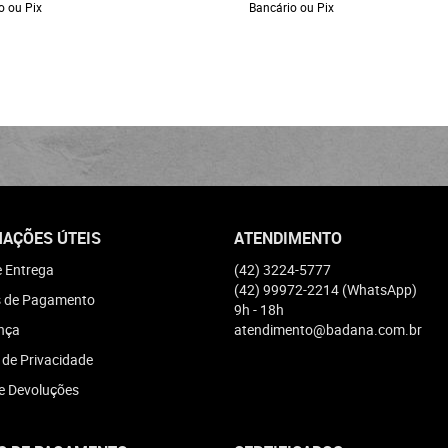
o ou Pix
Bancário ou Pix
AÇÕES ÚTEIS
ATENDIMENTO
e Entrega
(42)
3224-5777
(42)
99972-2214
(WhatsApp)
 de Pagamento
9h - 18h
nça
atendimento@badana.com.br
a de Privacidade
e Devoluções