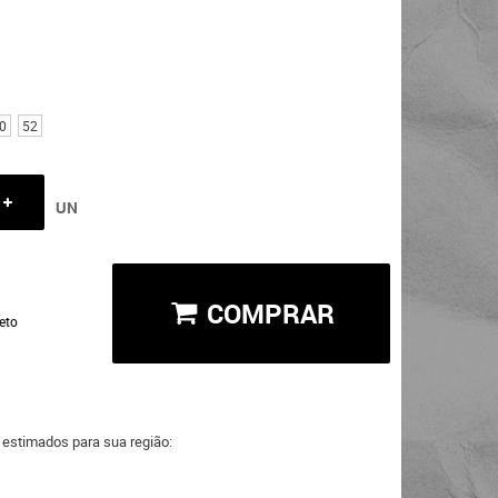
0
52
UN
COMPRAR
eto
a estimados para sua região: