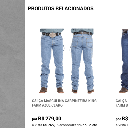
PRODUTOS RELACIONADOS
CALÇA MASCULINA CARPINTEIRA KING
CALÇA 
FARM AZUL CLARO
FARM B
R$ 279,00
R$
por
por
à vista
R$ 265,05
economize
5%
no Boleto
à vista