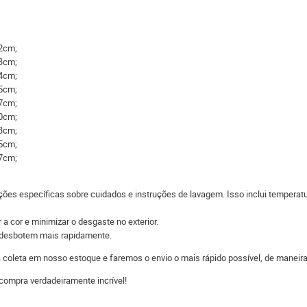
52cm;
53cm;
54cm;
55cm;
57cm;
60cm;
63cm;
65cm;
67cm;
ções específicas sobre cuidados e instruções de lavagem. Isso inclui temperatu
 a cor e minimizar o desgaste no exterior.
s desbotem mais rapidamente.
 a coleta em nosso estoque e faremos o envio o mais rápido possível, de man
compra verdadeiramente incrível!