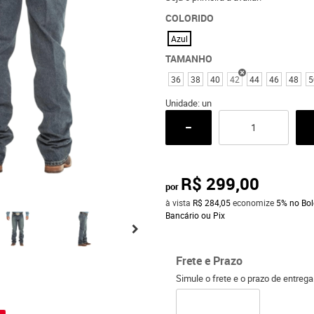
COLORIDO
Azul
TAMANHO
36
38
40
42
44
46
48
5
Unidade: un
R$ 299,00
por
à vista
R$ 284,05
economize
5%
no Bol
Bancário ou Pix
Frete e Prazo
Simule o frete e o prazo de entreg
o