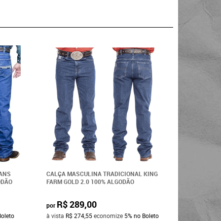
EANS
CALÇA MASCULINA TRADICIONAL KING
CALÇA MA
ODÃO
FARM GOLD 2.0 100% ALGODÃO
FARM WHIT
R$ 289,00
R$ 2
por
por
Boleto
à vista
R$ 274,55
economize
5%
no Boleto
à vista
R$ 