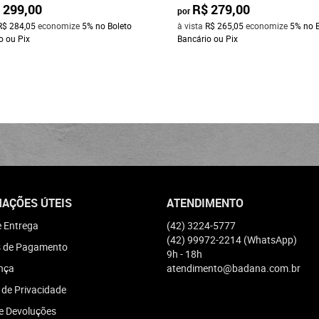
 299,00
R$ 279,00
por
R$ 284,05
economize
5%
no Boleto
à vista
R$ 265,05
economize
5%
no 
o ou Pix
Bancário ou Pix
AÇÕES ÚTEIS
ATENDIMENTO
e Entrega
(42)
3224-5777
(42)
99972-2214
(WhatsApp)
 de Pagamento
9h - 18h
nça
atendimento@badana.com.br
a de Privacidade
e Devoluções