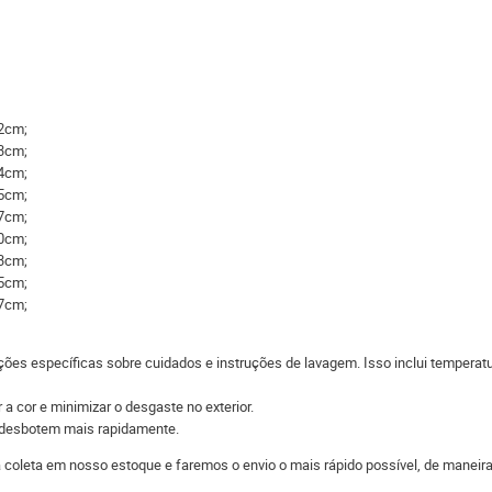
52cm;
53cm;
54cm;
55cm;
57cm;
60cm;
63cm;
65cm;
67cm;
ções específicas sobre cuidados e instruções de lavagem. Isso inclui temperatu
 a cor e minimizar o desgaste no exterior.
s desbotem mais rapidamente.
 a coleta em nosso estoque e faremos o envio o mais rápido possível, de man