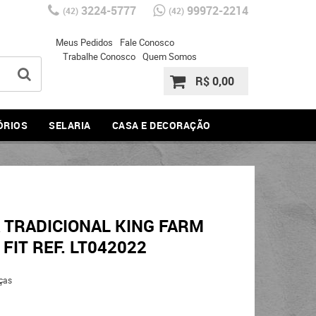
3224-5777
99972-2214
(42)
(42)
Meus Pedidos
Fale Conosco
Trabalhe Conosco
Quem Somos
R$ 0,00
ÓRIOS
SELARIA
CASA E DECORAÇÃO
 TRADICIONAL KING FARM
FIT REF. LT042022
ças