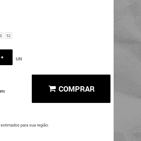
0
52
UN
COMPRAR
eto
a estimados para sua região: