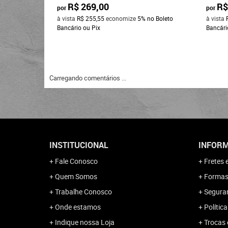
R$ 269,00
R$
por
por
à vista
R$ 255,55
economize
5%
no Boleto
à vista
Bancário ou Pix
Bancári
Carregando comentários ...
INSTITUCIONAL
INFORM
Fale Conosco
Fretes 
Quem Somos
Formas
Trabalhe Conosco
Segura
Onde estamos
Polític
Indique nossa Loja
Trocas 