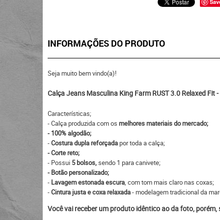
Sav
INFORMAÇÕES DO PRODUTO
Seja muito bem vindo(a)!
Calça Jeans Masculina King Farm RUST 3.0 Relaxed Fit -
Características;
- Calça produzida com os
melhores materiais do mercado;
- 100% algodão;
-
Costura dupla reforçada
por toda a calça;
- Corte reto;
- Possui
5 bolsos,
sendo 1 para canivete;
- Botão personalizado;
-
Lavagem estonada escura
, com tom mais claro nas coxas;
-
Cintura justa e coxa relaxada
- modelagem tradicional da mar
Você vai receber um produto idêntico ao da foto, porém,