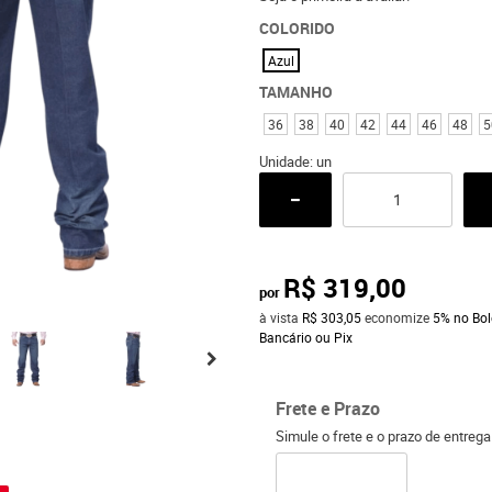
COLORIDO
Azul
TAMANHO
36
38
40
42
44
46
48
5
Unidade: un
R$ 319,00
por
à vista
R$ 303,05
economize
5%
no Bol
Bancário ou Pix
Frete e Prazo
Simule o frete e o prazo de entreg
o