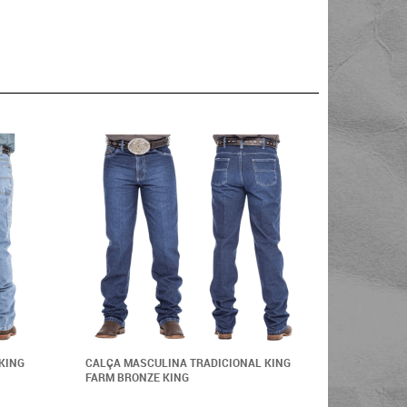
KING
CALÇA MASCULINA TRADICIONAL KING
CALÇA MA
FARM BRONZE KING
FARM GOL