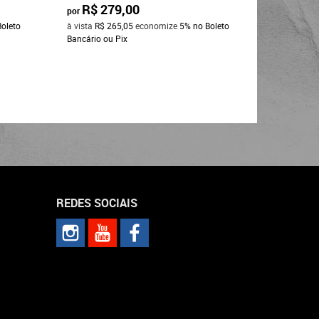
R$ 279,00
R$ 2
por
por
Boleto
à vista
R$ 265,05
economize
5%
no Boleto
à vista
R$ 
Bancário ou Pix
Bancário o
REDES SOCIAIS