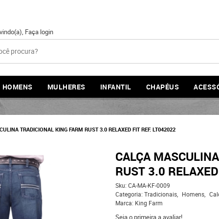
vindo(a),
Faça login
HOMENS
MULHERES
INFANTIL
CHAPÉUS
ACESS
ULINA TRADICIONAL KING FARM RUST 3.0 RELAXED FIT REF. LT042022
CALÇA MASCULINA
RUST 3.0 RELAXED 
Sku:
CA-MA-KF-0009
Categoria:
Tradicionais
Homens
Cal
Marca:
King Farm
Seja o primeira a avaliar!