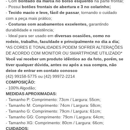
- Com
bordado da marca no bolso esquerdo
na parte frontal;
- Possui
botões frontais de abertura e 3 no colarinho;
-
Tecido macio e leve, fácil de passar
, tornando o cuidado
com a peça mais prático;
-
Costuras com acabamentos excelentes,
garantindo
durabilidade e resistência;
- Ideal para ser usado em
diversas ocasiões, como no
rodeio, trabalho, faculdade e principalmente no dia a dia;
*AS CORES E TONALIDADES PODEM SOFRER ALTERAÇÕES
DE ACORDO COM MONITOR OU SMARTPHONE UTILIZADO*
Você vai receber um produto idêntico ao da foto, porém, se
tiver qualquer dúvida, antes ou após a sua compra, não
deixe de entrar em contato conosco
(42) 99158-5775
ou
(42) 99972-2214
COMPOSIÇÃO:
- 100% Algodão;
MEDIDAS APROXIMADAS:
- Tamanho P: Comprimento: 73cm / Largura: 55cm;
- Tamanho M: Comprimento: 74cm / Largura: 58cm;
- Tamanho G: Comprimento: 79cm / Largura: 61cm;
- Tamanho GG: Comprimento: 79cm / Largura: 64cm;
- Tamanho XG: Comprimento: 80cm / Largura: 66cm;
CUIDADOS: