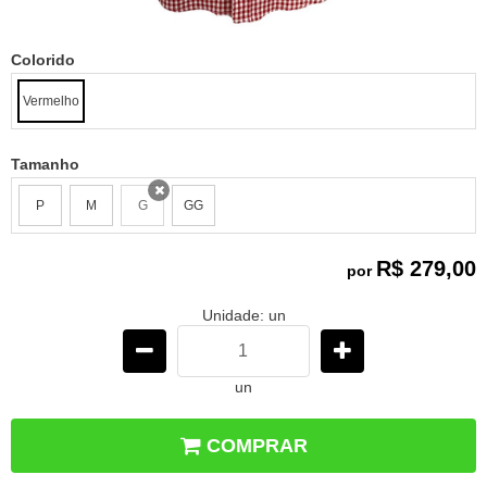
Colorido
Vermelho
Tamanho
P
M
G
GG
x
R$ 279,00
por
Unidade: un
un
COMPRAR