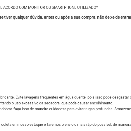
DE ACORDO COM MONITOR OU SMARTPHONE UTILIZADO*
 se tiver qualquer dúvida, antes ou após a sua compra, não deixe de entr
bricante. Evite lavagens frequentes em água quente, pois isso pode desgastar 
evitando o uso excessivo da secadora, que pode causar encolhimento.
r dobrar, faça isso de maneira cuidadosa para evitar rugas profundas. Armazene 
 a coleta em nosso estoque e faremos o envio o mais rápido possível, de man