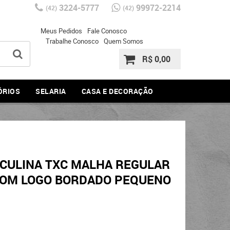
3224-5777
99972-2214
(42)
(42)
Meus Pedidos
Fale Conosco
Trabalhe Conosco
Quem Somos
R$ 0,00
ÓRIOS
SELARIA
CASA E DECORAÇÃO
CULINA TXC MALHA REGULAR
COM LOGO BORDADO PEQUENO