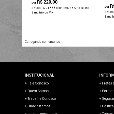
R$ 229,00
por
R
por
à vista
R$ 217,55
economize
5%
no Boleto
à vist
Bancário ou Pix
Bancár
Carregando comentários ...
INSTITUCIONAL
INFORM
Fale Conosco
Fretes 
Quem Somos
Formas
Trabalhe Conosco
Segura
Onde estamos
Polític
Indique nossa Loja
Trocas 