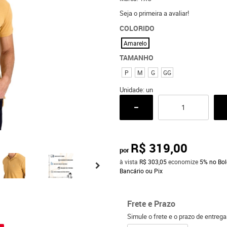
Seja o primeira a avaliar!
COLORIDO
Amarelo
TAMANHO
P
M
G
GG
Unidade: un
R$ 319,00
por
à vista
R$ 303,05
economize
5%
no Bol
Bancário ou Pix
Frete e Prazo
o
Simule o frete e o prazo de entreg