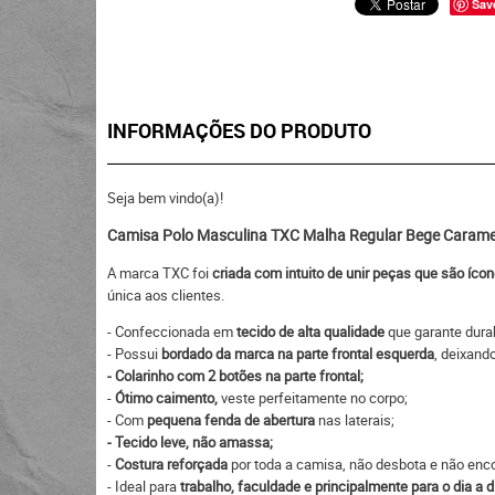
Sav
INFORMAÇÕES DO PRODUTO
Seja bem vindo(a)!
Camisa Polo Masculina TXC Malha Regular Bege Caram
A marca TXC foi
criada com intuito de unir peças que são íco
única aos clientes.
- Confeccionada em
tecido de alta qualidade
que garante durab
- Possui
bordado da marca na parte frontal esquerda
, deixand
- Colarinho com 2 botões na parte frontal;
-
Ótimo caimento,
veste perfeitamente no corpo;
- Com
pequena fenda de abertura
nas laterais;
- Tecido leve, não amassa;
-
Costura reforçada
por toda a camisa, não desbota e não enco
- Ideal para
trabalho, faculdade e principalmente para o dia a d