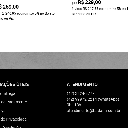
R$ 229,00
por
$ 259,00
à vista
R$ 217,55
economize
5%
no 
a
R$ 246,05
economize
5%
no Boleto
Bancário ou Pix
io ou Pix
AÇÕES ÚTEIS
ATENDIMENTO
e Entrega
(42)
3224-5777
(42)
99972-2214
(WhatsApp)
 de Pagamento
9h - 18h
nça
atendimento@badana.com.br
a de Privacidade
e Devoluções