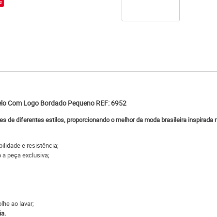
e
elo Com Logo Bordado Pequeno REF: 6952
nes de diferentes estilos, proporcionando o melhor da moda brasileira inspirad
ilidade e resistência;
o a peça exclusiva;
lhe ao lavar;
ia.