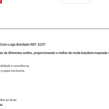
e
o Com Logo Bordado REF: 6337
nes de diferentes estilos, proporcionando o melhor da moda brasileira inspirad
ilidade e resistência;
o a peça exclusiva;
lhe ao lavar;
ia.