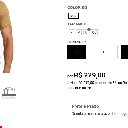
COLORIDO
Bege
TAMANHO
P
M
G
GG
Unidade: un
R$ 229,00
por
à vista
R$ 217,55
economize
5%
no Bol
Bancário ou Pix
Frete e Prazo
Simule o frete e o prazo de entreg
o