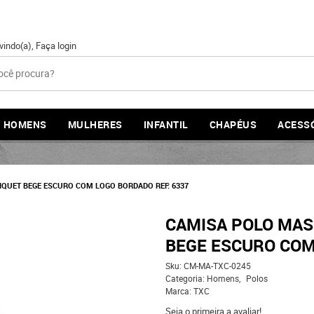
vindo(a),
Faça login
HOMENS
MULHERES
INFANTIL
CHAPÉUS
ACESS
IQUET BEGE ESCURO COM LOGO BORDADO REF: 6337
CAMISA POLO MAS
BEGE ESCURO COM
Sku:
CM-MA-TXC-0245
Categoria:
Homens
Polos
Marca:
TXC
Seja o primeira a avaliar!