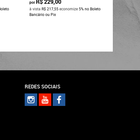
R$ 229,00
R$ 2
por
por
Boleto
à vista
R$ 217,55
economize
5%
no Boleto
à vista
R$ 
Bancário ou Pix
Bancário o
REDES SOCIAIS