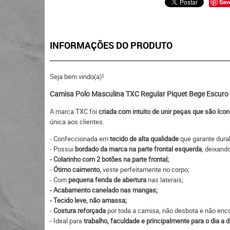
Sav
INFORMAÇÕES DO PRODUTO
Seja bem vindo(a)!
Camisa Polo Masculina TXC Regular Piquet Bege Escur
A marca TXC foi
criada com intuito de unir peças que são íco
única aos clientes.
- Confeccionada em
tecido de alta qualidade
que garante durab
- Possui
bordado da marca na parte frontal esquerda
, deixand
- Colarinho com 2 botões na parte frontal;
-
Ótimo caimento,
veste perfeitamente no corpo;
- Com
pequena fenda de abertura
nas laterais;
- Acabamento canelado nas mangas;
- Tecido leve, não amassa;
-
Costura reforçada
por toda a camisa, não desbota e não enco
- Ideal para
trabalho, faculdade e principalmente para o dia a d