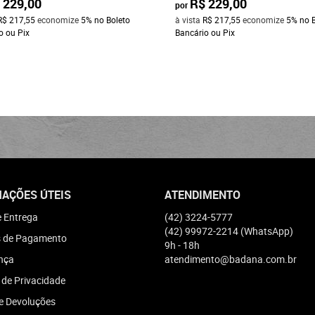
 229,00
R$ 229,00
por
R$ 217,55
economize
5%
no Boleto
à vista
R$ 217,55
economize
5%
no 
o ou Pix
Bancário ou Pix
AÇÕES ÚTEIS
ATENDIMENTO
e Entrega
(42)
3224-5777
(42)
99972-2214
(WhatsApp)
 de Pagamento
9h - 18h
nça
atendimento@badana.com.br
a de Privacidade
e Devoluções