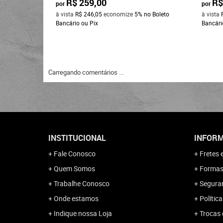
R$ 259,00
R$
por
por
à vista
R$ 246,05
economize
5%
no Boleto
à vista
Bancário ou Pix
Bancári
Carregando comentários ...
INSTITUCIONAL
INFORM
Fale Conosco
Fretes 
Quem Somos
Formas
Trabalhe Conosco
Segura
Onde estamos
Polític
Indique nossa Loja
Trocas 