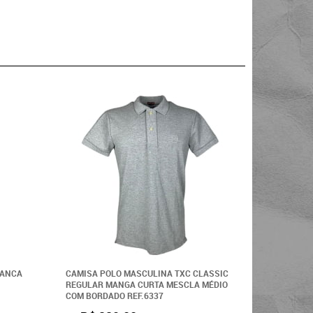
RANCA
CAMISA POLO MASCULINA TXC CLASSIC
CAMISA P
REGULAR MANGA CURTA MESCLA MÉDIO
MANGA CU
COM BORDADO REF.6337
MARINHO 